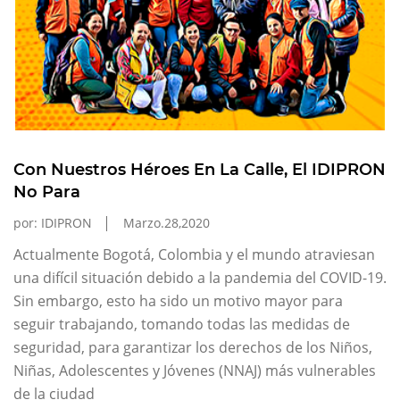
Con Nuestros Héroes En La Calle, El IDIPRON
No Para
por: IDIPRON
Marzo.28,2020
Actualmente Bogotá, Colombia y el mundo atraviesan
una difícil situación debido a la pandemia del COVID-19.
Sin embargo, esto ha sido un motivo mayor para
seguir trabajando, tomando todas las medidas de
seguridad, para garantizar los derechos de los Niños,
Niñas, Adolescentes y Jóvenes (NNAJ) más vulnerables
de la ciudad