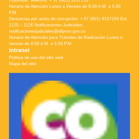
Colombia. Teléfono: + 57 (601) 9157159
Horario de Atención Lunes a Viernes de 8:00 A.M. a 5:00
P.M.
Denuncias por actos de corrupción: + 57 (601) 9157159 Ext.
1125 – 1126 Notificaciones Judiciales:
notificacionesjudiciales@idipron.gov.co
Horario de Atención para Trámites de Radicación Lunes a
viernes de 8:00 A.M. a 5:00 P.M.
intranet
Política de uso del sitio web
Mapa del sitio