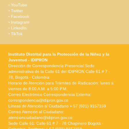
YouTube
Twitter
Facebook
Instagram
LinkedIn
TikTok
Instituto Distrital para la Protección de la Niñez y la
Juventud - IDIPRON
Dirección de Correspondencia Presencial:Sede
administrativa de la Calle 61 del IDIPRON Calle 61 # 7 -
78, Bogotá - Colombia
Horario de Atención para Trámites de Radicación: lunes a
viernes de 8:00 A.M. a 5:00 P.M.
Correo Electrónico Correspondencia Externa:
correspondencia@idipron.gov.co
Líneas de Atención al Ciudadano + 57 (601) 9157159
Correo Atención al Ciudadano:
atencionciudadano@idipron.gov.co
Sede Calle 61: Calle 61 # 7 - 78 Chapinero Bogotá -