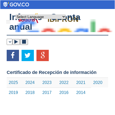
Informe - Cuenta
Powered by
IDIPRON
anual
Certificado de Recepción de información
2025
2024
2023
2022
2021
2020
2019
2018
2017
2016
2014