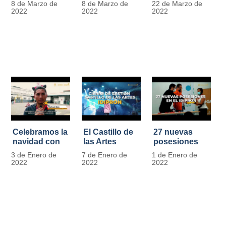
8 de Marzo de
8 de Marzo de
22 de Marzo de
Día
mujer" | 8
Javier de
2022
2022
2022
Internacional
Marzo
Nicoló | Video
de la Mujer
#MásOportunidadesParaLasMujeres
1
Celebramos la
El Castillo de
27 nuevas
navidad con
las Artes
posesiones
los Niños y
celebra su
en el IDIPRON
3 de Enero de
7 de Enero de
1 de Enero de
Niñas de los
primer año
2022
2022
2022
procesos
territoriales