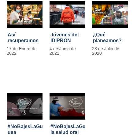
Así
Jóvenes del
¿Qué
recuperamos
IDIPRON
planeamos? -
las bancas del
comprometidos
Por Carlos
17 de Enero de
4 de Junio de
28 de Julio de
Park Way
con la
Marín, director
2022
2021
2020
gracias a los
seguridad en
de IDIPRON
jóvenes de
el Transporte
Cultura
Público
Ciudadana
#NoBajesLaGuardia:
#NoBajesLaGuardia:
usa
la salud oral