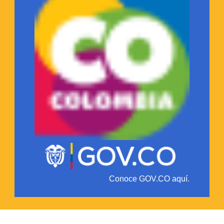
Conoce GOV.CO aquí.