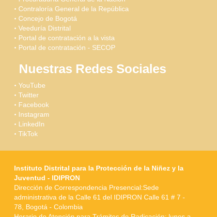
Contraloría General de la República
Concejo de Bogotá
Veeduría Distrital
Portal de contratación a la vista
Portal de contratación - SECOP
Nuestras Redes Sociales
YouTube
Twitter
Facebook
Instagram
LinkedIn
TikTok
Instituto Distrital para la Protección de la Niñez y la
Juventud - IDIPRON
Dirección de Correspondencia Presencial:Sede
administrativa de la Calle 61 del IDIPRON Calle 61 # 7 -
78, Bogotá - Colombia
Horario de Atención para Trámites de Radicación: lunes a