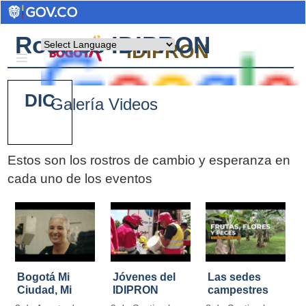
Rostros IDIPRON
Powered by
IDIPRON
DIC
Galería Videos
Estos son los rostros de cambio y esperanza en
cada uno de los eventos
Pages
Bogotá Mi
Jóvenes del
Las sedes
Ciudad, Mi
IDIPRON
campestres
Casa
restauraron
de IDIPRON