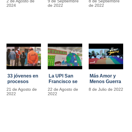
2 de Agosto de
9 de Septiembre
8 de Septiembre
más de 13.000
se convierten
2024
de 2022
de 2022
señales de
en
tránsito
laboratorios
agroecológicos
33 jóvenes en
La UPI San
Más Amor y
procesos
Francisco se
Menos Guerra
legales por
llena de color
21 de Agosto de
22 de Agosto de
8 de Julio de 2022
tensiones con
y vida con la
2022
2022
la ley reciben
llegada de
apoyo
más de 1100
alimentario y
ejemplares
pedagógico
vegetales
del IDIPRON