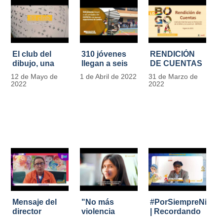
El club del
310 jóvenes
RENDICIÓN
dibujo, una
llegan a seis
DE CUENTAS
apuesta para
unidades del
IDIPRON |
12 de Mayo de
1 de Abril de 2022
31 de Marzo de
formar
IDIPRON con
Vigencia 2021
2022
2022
grandes
nuevas
#IdipronRindeCue
diseñadores
expectativas
del cómic y
de cambio
manga en
IDIPRON
Mensaje del
"No más
#PorSiempreNicol
director
violencia
| Recordando
Carlos Marín |
contra la
al Padre