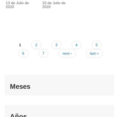
racionalmente
también
13 de Julio de
10 de Julio de
el tapabocas
cuenta
2020
2020
1
2
3
4
5
6
7
next ›
last »
Meses
Años