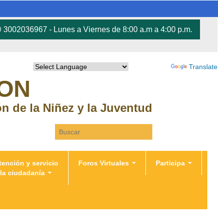
3002036967 - Lunes a Viernes de 8:00 a.m a 4:00 p.m.
Powered by
Translate
RON
ión de la Niñez y la Juventud
Search this site
tención y servicio
Foros Virtuales
Participa
 la ciudadanía