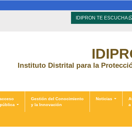
IDIPRON TE ESCUCHA
IDIP
Instituto Distrital para la Protecc
 acceso
Gestión del Conocimiento
Noticias
A
 pública
y la Innovación
a