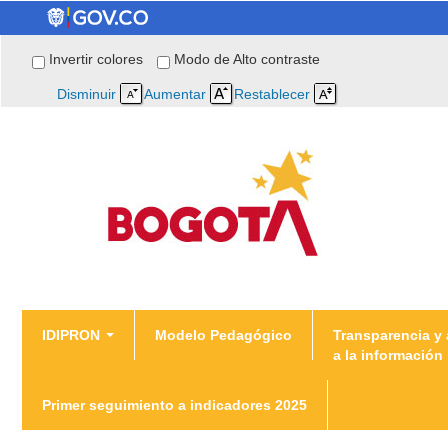
Invertir colores
Modo de Alto contraste
Disminuir
Aumentar
Restablecer
You are here
IDIPRON
Modelo Pedagógico
Transparencia y
a la información
Home
Primer seguimiento a indicadores 2025