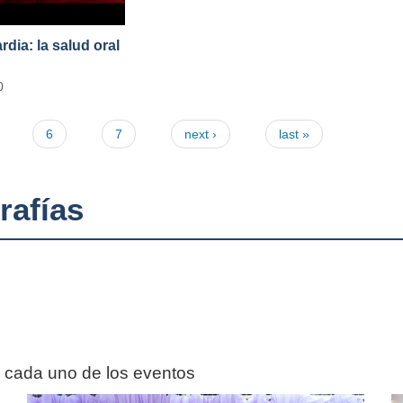
ia: la salud oral
0
6
7
next ›
last »
rafías
n cada uno de los eventos