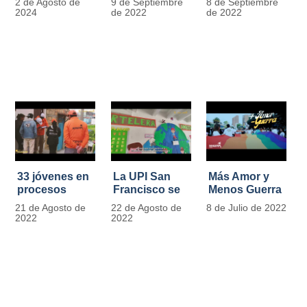
2 de Agosto de
9 de Septiembre
8 de Septiembre
más de 13.000
se convierten
2024
de 2022
de 2022
señales de
en
tránsito
laboratorios
agroecológicos
33 jóvenes en
La UPI San
Más Amor y
procesos
Francisco se
Menos Guerra
legales por
llena de color
21 de Agosto de
22 de Agosto de
8 de Julio de 2022
tensiones con
y vida con la
2022
2022
la ley reciben
llegada de
apoyo
más de 1100
alimentario y
ejemplares
pedagógico
vegetales
del IDIPRON