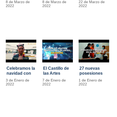
8 de Marzo de
8 de Marzo de
22 de Marzo de
Día
mujer" | 8
Javier de
2022
2022
2022
Internacional
Marzo
Nicoló | Video
de la Mujer
#MásOportunidadesParaLasMujeres
1
Celebramos la
El Castillo de
27 nuevas
navidad con
las Artes
posesiones
los Niños y
celebra su
en el IDIPRON
3 de Enero de
7 de Enero de
1 de Enero de
Niñas de los
primer año
2022
2022
2022
procesos
territoriales