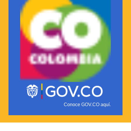
Conoce GOV.CO aquí.