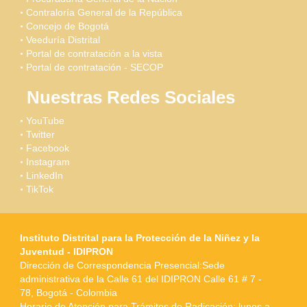
Contraloría General de la República
Concejo de Bogotá
Veeduría Distrital
Portal de contratación a la vista
Portal de contratación - SECOP
Nuestras Redes Sociales
YouTube
Twitter
Facebook
Instagram
LinkedIn
TikTok
Instituto Distrital para la Protección de la Niñez y la
Juventud - IDIPRON
Dirección de Correspondencia Presencial:Sede
administrativa de la Calle 61 del IDIPRON Calle 61 # 7 -
78, Bogotá - Colombia
Horario de Atención para Trámites de Radicación: lunes a