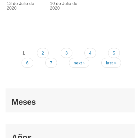
racionalmente
también
13 de Julio de
10 de Julio de
el tapabocas
cuenta
2020
2020
1
2
3
4
5
6
7
next ›
last »
Meses
Años