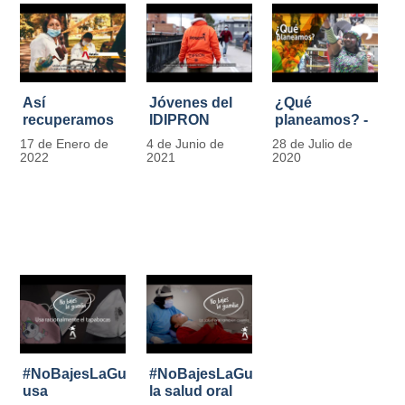
Así
Jóvenes del
¿Qué
recuperamos
IDIPRON
planeamos? -
las bancas del
comprometidos
Por Carlos
17 de Enero de
4 de Junio de
28 de Julio de
Park Way
con la
Marín, director
2022
2021
2020
gracias a los
seguridad en
de IDIPRON
jóvenes de
el Transporte
Cultura
Público
Ciudadana
#NoBajesLaGuardia:
#NoBajesLaGuardia:
usa
la salud oral