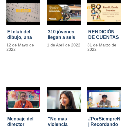
El club del
310 jóvenes
RENDICIÓN
dibujo, una
llegan a seis
DE CUENTAS
apuesta para
unidades del
IDIPRON |
12 de Mayo de
1 de Abril de 2022
31 de Marzo de
formar
IDIPRON con
Vigencia 2021
2022
2022
grandes
nuevas
#IdipronRindeCue
diseñadores
expectativas
del cómic y
de cambio
manga en
IDIPRON
Mensaje del
"No más
#PorSiempreNicol
director
violencia
| Recordando
Carlos Marín |
contra la
al Padre