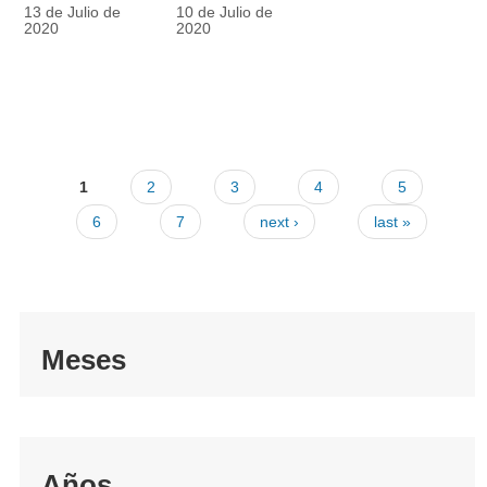
racionalmente
también
13 de Julio de
10 de Julio de
el tapabocas
cuenta
2020
2020
1
2
3
4
5
6
7
next ›
last »
Meses
Años