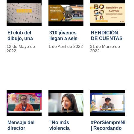
El club del
310 jóvenes
RENDICIÓN
dibujo, una
llegan a seis
DE CUENTAS
apuesta para
unidades del
IDIPRON |
12 de Mayo de
1 de Abril de 2022
31 de Marzo de
formar
IDIPRON con
Vigencia 2021
2022
2022
grandes
nuevas
#IdipronRindeCue
diseñadores
expectativas
del cómic y
de cambio
manga en
IDIPRON
Mensaje del
"No más
#PorSiempreNicol
director
violencia
| Recordando
Carlos Marín |
contra la
al Padre