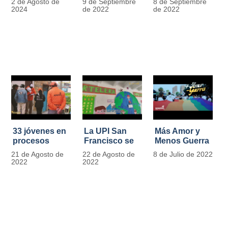
2 de Agosto de
9 de Septiembre
8 de Septiembre
más de 13.000
se convierten
2024
de 2022
de 2022
señales de
en
tránsito
laboratorios
agroecológicos
33 jóvenes en
La UPI San
Más Amor y
procesos
Francisco se
Menos Guerra
legales por
llena de color
21 de Agosto de
22 de Agosto de
8 de Julio de 2022
tensiones con
y vida con la
2022
2022
la ley reciben
llegada de
apoyo
más de 1100
alimentario y
ejemplares
pedagógico
vegetales
del IDIPRON