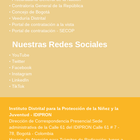
Contraloría General de la República
Concejo de Bogotá
Veeduría Distrital
Portal de contratación a la vista
Portal de contratación - SECOP
Nuestras Redes Sociales
YouTube
Twitter
Facebook
Instagram
LinkedIn
TikTok
Instituto Distrital para la Protección de la Niñez y la
Juventud - IDIPRON
Dirección de Correspondencia Presencial:Sede
administrativa de la Calle 61 del IDIPRON Calle 61 # 7 -
78, Bogotá - Colombia
Horario de Atención para Trámites de Radicación: lunes a