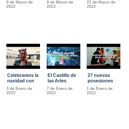
8 de Marzo de
8 de Marzo de
22 de Marzo de
Día
mujer" | 8
Javier de
2022
2022
2022
Internacional
Marzo
Nicoló | Video
de la Mujer
#MásOportunidadesParaLasMujeres
1
Celebramos la
El Castillo de
27 nuevas
navidad con
las Artes
posesiones
los Niños y
celebra su
en el IDIPRON
3 de Enero de
7 de Enero de
1 de Enero de
Niñas de los
primer año
2022
2022
2022
procesos
territoriales