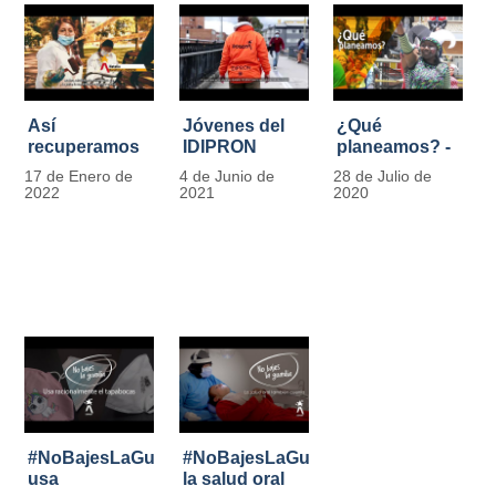
Así
Jóvenes del
¿Qué
recuperamos
IDIPRON
planeamos? -
las bancas del
comprometidos
Por Carlos
17 de Enero de
4 de Junio de
28 de Julio de
Park Way
con la
Marín, director
2022
2021
2020
gracias a los
seguridad en
de IDIPRON
jóvenes de
el Transporte
Cultura
Público
Ciudadana
#NoBajesLaGuardia:
#NoBajesLaGuardia:
usa
la salud oral