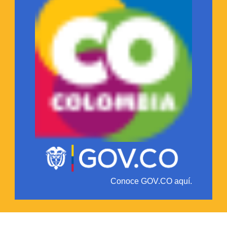
Conoce GOV.CO aquí.