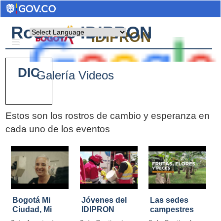
Rostros IDIPRON
Powered by
IDIPRON
DIC
Galería Videos
Estos son los rostros de cambio y esperanza en
cada uno de los eventos
Pages
Bogotá Mi
Jóvenes del
Las sedes
Ciudad, Mi
IDIPRON
campestres
Casa
restauraron
de IDIPRON