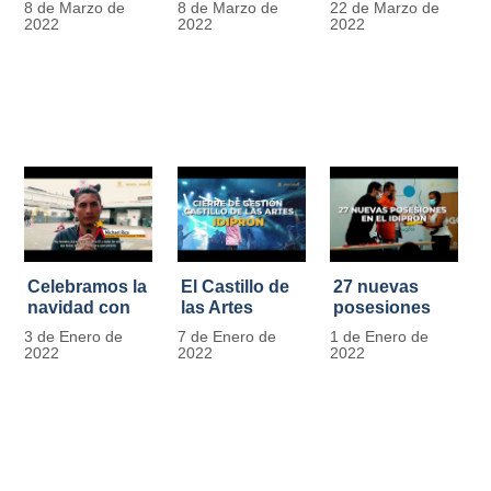
8 de Marzo de
8 de Marzo de
22 de Marzo de
Día
mujer" | 8
Javier de
2022
2022
2022
Internacional
Marzo
Nicoló | Video
de la Mujer
#MásOportunidadesParaLasMujeres
1
Celebramos la
El Castillo de
27 nuevas
navidad con
las Artes
posesiones
los Niños y
celebra su
en el IDIPRON
3 de Enero de
7 de Enero de
1 de Enero de
Niñas de los
primer año
2022
2022
2022
procesos
territoriales