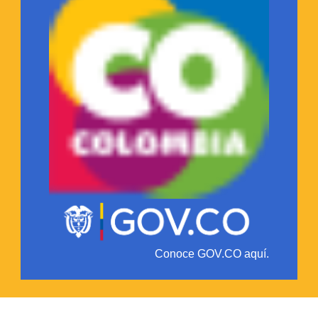
Conoce GOV.CO aquí.