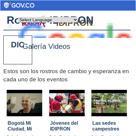
Rostros IDIPRON
Powered by
IDIPRON
DIC
Galería Videos
Estos son los rostros de cambio y esperanza en
cada uno de los eventos
Pages
Bogotá Mi
Jóvenes del
Las sedes
Ciudad, Mi
IDIPRON
campestres
Casa
restauraron
de IDIPRON