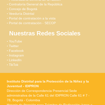
Contraloría General de la República
Concejo de Bogotá
Veeduría Distrital
Portal de contratación a la vista
Portal de contratación - SECOP
Nuestras Redes Sociales
YouTube
Twitter
Facebook
Instagram
LinkedIn
TikTok
Instituto Distrital para la Protección de la Niñez y la
Juventud - IDIPRON
Dirección de Correspondencia Presencial:Sede
administrativa de la Calle 61 del IDIPRON Calle 61 # 7 -
78, Bogotá - Colombia
Horario de Atención para Trámites de Radicación: lunes a