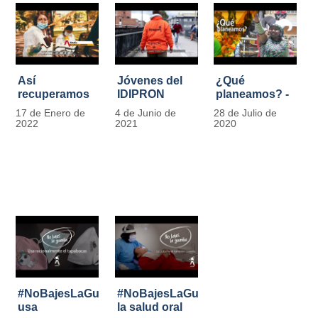
Así
Jóvenes del
¿Qué
recuperamos
IDIPRON
planeamos? -
las bancas del
comprometidos
Por Carlos
17 de Enero de
4 de Junio de
28 de Julio de
Park Way
con la
Marín, director
2022
2021
2020
gracias a los
seguridad en
de IDIPRON
jóvenes de
el Transporte
Cultura
Público
Ciudadana
#NoBajesLaGuardia:
#NoBajesLaGuardia:
usa
la salud oral