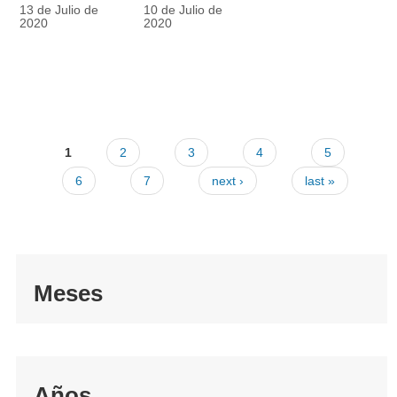
racionalmente
también
13 de Julio de
10 de Julio de
el tapabocas
cuenta
2020
2020
1
2
3
4
5
6
7
next ›
last »
Meses
Años