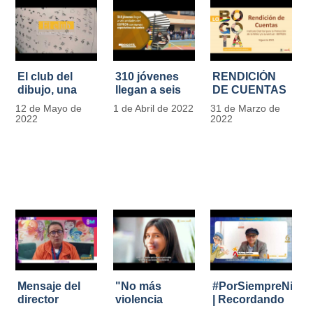
El club del
310 jóvenes
RENDICIÓN
dibujo, una
llegan a seis
DE CUENTAS
apuesta para
unidades del
IDIPRON |
12 de Mayo de
1 de Abril de 2022
31 de Marzo de
formar
IDIPRON con
Vigencia 2021
2022
2022
grandes
nuevas
#IdipronRindeCue
diseñadores
expectativas
del cómic y
de cambio
manga en
IDIPRON
Mensaje del
"No más
#PorSiempreNicol
director
violencia
| Recordando
Carlos Marín |
contra la
al Padre