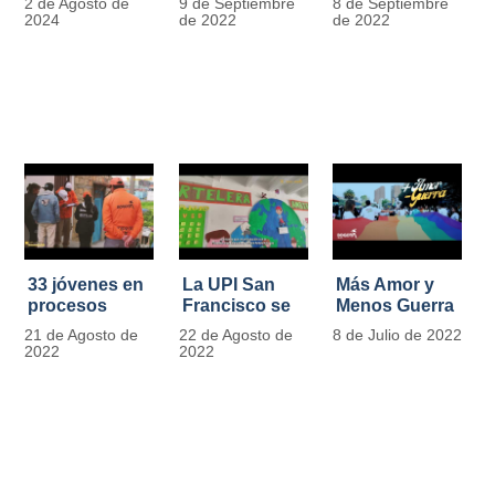
2 de Agosto de
9 de Septiembre
8 de Septiembre
más de 13.000
se convierten
2024
de 2022
de 2022
señales de
en
tránsito
laboratorios
agroecológicos
33 jóvenes en
La UPI San
Más Amor y
procesos
Francisco se
Menos Guerra
legales por
llena de color
21 de Agosto de
22 de Agosto de
8 de Julio de 2022
tensiones con
y vida con la
2022
2022
la ley reciben
llegada de
apoyo
más de 1100
alimentario y
ejemplares
pedagógico
vegetales
del IDIPRON