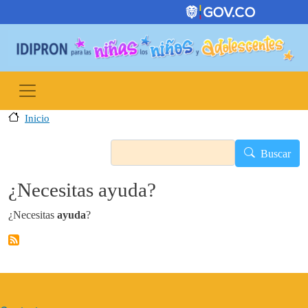
Pasar al contenido principal
Inicio
Buscar
Buscar
¿Necesitas ayuda?
¿Necesitas
ayuda
?
MENÚ DEL PIE