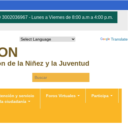
3002036967 - Lunes a Viernes de 8:00 a.m a 4:00 p.m.
Powered by
Translate
RON
ión de la Niñez y la Juventud
Search this site
tención y servicio
Foros Virtuales
Participa
 la ciudadanía