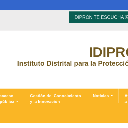
IDIPRON TE ESCUCHA
IDIP
Instituto Distrital para la Protecc
 acceso
Gestión del Conocimiento
Noticias
A
 pública
y la Innovación
a
s de Educación Informal