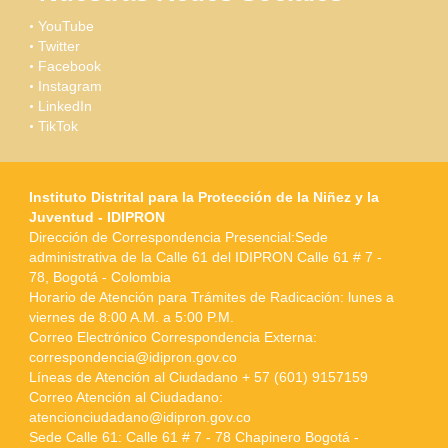
YouTube
Twitter
Facebook
Instagram
LinkedIn
TikTok
Instituto Distrital para la Protección de la Niñez y la
Juventud - IDIPRON
Dirección de Correspondencia Presencial:Sede
administrativa de la Calle 61 del IDIPRON Calle 61 # 7 -
78, Bogotá - Colombia
Horario de Atención para Trámites de Radicación: lunes a
viernes de 8:00 A.M. a 5:00 P.M.
Correo Electrónico Correspondencia Externa:
correspondencia@idipron.gov.co
Líneas de Atención al Ciudadano + 57 (601) 9157159
Correo Atención al Ciudadano:
atencionciudadano@idipron.gov.co
Sede Calle 61: Calle 61 # 7 - 78 Chapinero Bogotá -