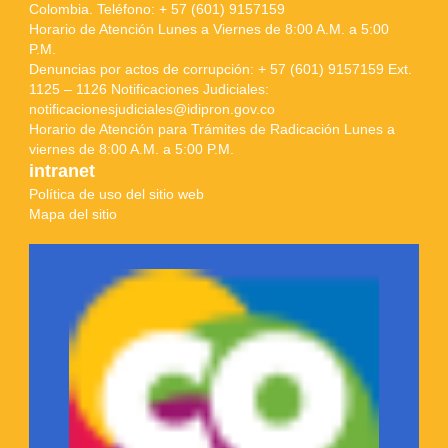
Colombia. Teléfono: + 57 (601) 9157159
Horario de Atención Lunes a Viernes de 8:00 A.M. a 5:00
P.M.
Denuncias por actos de corrupción: + 57 (601) 9157159 Ext.
1125 – 1126 Notificaciones Judiciales:
notificacionesjudiciales@idipron.gov.co
Horario de Atención para Trámites de Radicación Lunes a
viernes de 8:00 A.M. a 5:00 P.M.
intranet
Política de uso del sitio web
Mapa del sitio