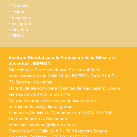
YouTube
Twitter
Facebook
Instagram
LinkedIn
TikTok
Instituto Distrital para la Protección de la Niñez y la
Juventud - IDIPRON
Dirección de Correspondencia Presencial:Sede
administrativa de la Calle 61 del IDIPRON Calle 61 # 7 -
78, Bogotá - Colombia
Horario de Atención para Trámites de Radicación: lunes a
viernes de 8:00 A.M. a 5:00 P.M.
Correo Electrónico Correspondencia Externa:
correspondencia@idipron.gov.co
Líneas de Atención al Ciudadano + 57 (601) 9157159
Correo Atención al Ciudadano:
atencionciudadano@idipron.gov.co
Sede Calle 61: Calle 61 # 7 - 78 Chapinero Bogotá -