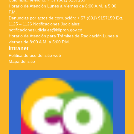
Colombia. Teléfono: + 57 (601) 9157159
Horario de Atención Lunes a Viernes de 8:00 A.M. a 5:00
P.M.
Denuncias por actos de corrupción: + 57 (601) 9157159 Ext.
1125 – 1126 Notificaciones Judiciales:
notificacionesjudiciales@idipron.gov.co
Horario de Atención para Trámites de Radicación Lunes a
viernes de 8:00 A.M. a 5:00 P.M.
intranet
Política de uso del sitio web
Mapa del sitio