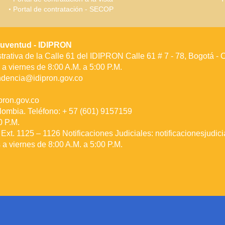
Portal de contratación - SECOP
a Juventud - IDIPRON
rativa de la Calle 61 del IDIPRON Calle 61 # 7 - 78, Bogotá -
a viernes de 8:00 A.M. a 5:00 P.M.
ndencia@idipron.gov.co
ron.gov.co
lombia. Teléfono: + 57 (601) 9157159
0 P.M.
Ext. 1125 – 1126 Notificaciones Judiciales:
notificacionesjudic
a viernes de 8:00 A.M. a 5:00 P.M.