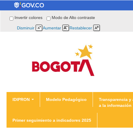
Invertir colores
Modo de Alto contraste
Disminuir
Aumentar
Restablecer
You are here
IDIPRON
Modelo Pedagógico
Transparencia y
a la información
Inicio
/
Modelo Pedagógico IDIPRON
Primer seguimiento a indicadores 2025