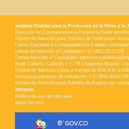
Instituto Distrital para la Protección de la Niñez y l
Dirección de Correspondencia Presencial:Sede administ
Horario de Atención para Trámites de Radicación: lunes 
Correo Electrónico Correspondencia Externa:
correspo
Líneas de Atención al Ciudadano + 57 (601) 9157159
Correo Atención al Ciudadano:
atencionciudadano@idip
Sede Calle 61: Calle 61 # 7 - 78 Chapinero Bogotá - Co
Horario de Atención Lunes a Viernes de 8:00 A.M. a 5:0
Denuncias por actos de corrupción: + 57 (601) 9157159 
Horario de Atención para Trámites de Radicación Lunes 
intranet
Política de uso del sitio web
Mapa del sitio