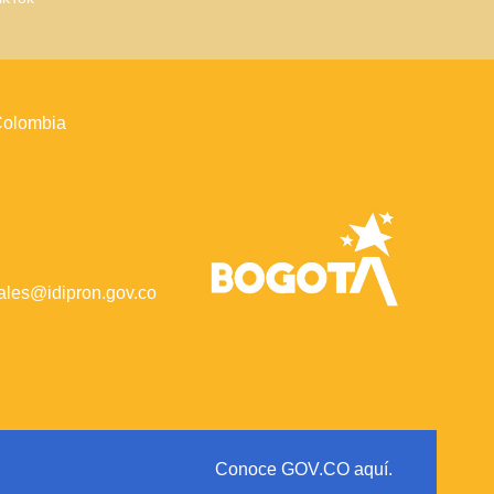
 Colombia
iales@idipron.gov.co
Conoce GOV.CO aquí.