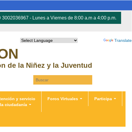
3002036967 - Lunes a Viernes de 8:00 a.m a 4:00 p.m.
Powered by
Translate
RON
ión de la Niñez y la Juventud
Search this site
tención y servicio
Foros Virtuales
Participa
 la ciudadanía