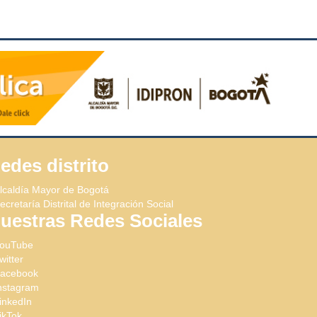
edes distrito
lcaldía Mayor de Bogotá
ecretaría Distrital de Integración Social
uestras Redes Sociales
ouTube
witter
acebook
nstagram
inkedIn
ikTok