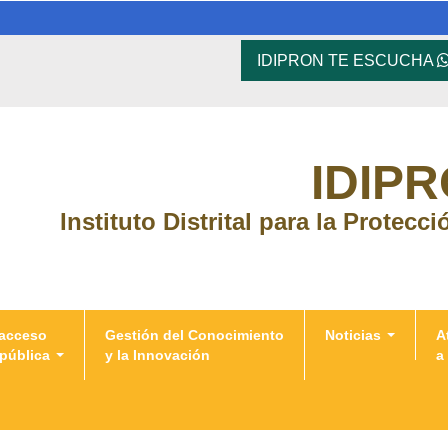
IDIPRON TE ESCUCHA
IDIP
Instituto Distrital para la Protecc
 acceso
Gestión del Conocimiento
Noticias
A
 pública
y la Innovación
a