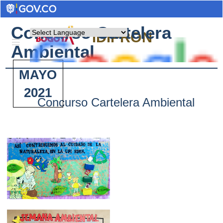
Concurso Cartelera
Powered by
IDIPRON
Ambiental
MAYO
2021
Concurso Cartelera Ambiental