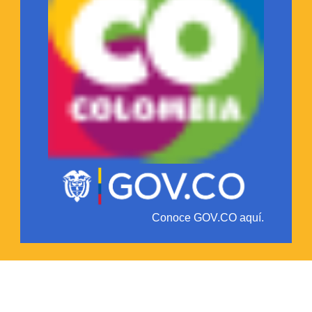
Conoce GOV.CO aquí.