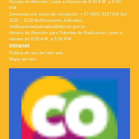
Horario de Atención Lunes a Viernes de 8:00 A.M. a 5:00
P.M.
Denuncias por actos de corrupción: + 57 (601) 9157159 Ext.
1125 – 1126 Notificaciones Judiciales:
notificacionesjudiciales@idipron.gov.co
Horario de Atención para Trámites de Radicación Lunes a
viernes de 8:00 A.M. a 5:00 P.M.
intranet
Política de uso del sitio web
Mapa del sitio