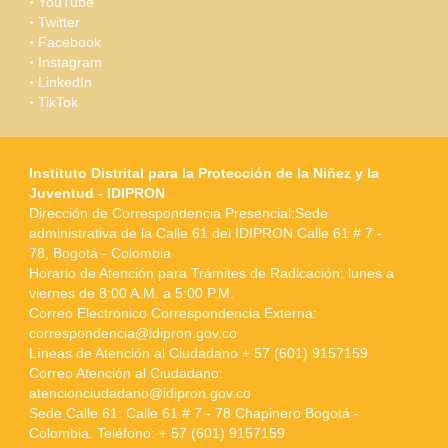
YouTube
Twitter
Facebook
Instagram
LinkedIn
TikTok
Instituto Distrital para la Protección de la Niñez y la
Juventud - IDIPRON
Dirección de Correspondencia Presencial:Sede
administrativa de la Calle 61 del IDIPRON Calle 61 # 7 -
78, Bogotá - Colombia
Horario de Atención para Trámites de Radicación: lunes a
viernes de 8:00 A.M. a 5:00 P.M.
Correo Electrónico Correspondencia Externa:
correspondencia@idipron.gov.co
Líneas de Atención al Ciudadano + 57 (601) 9157159
Correo Atención al Ciudadano:
atencionciudadano@idipron.gov.co
Sede Calle 61: Calle 61 # 7 - 78 Chapinero Bogotá -
Colombia. Teléfono: + 57 (601) 9157159