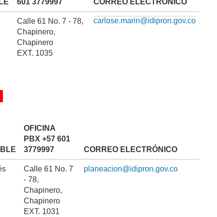
LE
601 3779997
CORREO ELECTRÓNICO
carlose.marin@idipron.gov.co
Calle 61 No. 7 - 78,
Chapinero,
Chapinero
EXT. 1035
OFICINA
PBX
+57 601
BLE
3779997
CORREO ELECTRÓNICO
és
Calle 61 No. 7
planeacion@idipron.gov.co
- 78,
Chapinero,
Chapinero
EXT. 1031