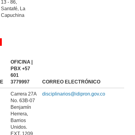
13 - 86,
Santafé, La
Capuchina
OFICINA |
PBX
+57
601
E
3779997
CORREO ELECTRÓNICO
Carrera 27A
disciplinarios@idipron.gov.co
No. 63B-07
Benjamín
Herrera,
Barrios
Unidos.
EXT. 1209