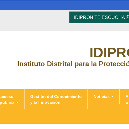
IDIPRON TE ESCUCHA
IDIP
Instituto Distrital para la Protecc
 acceso
Gestión del Conocimiento
Noticias
A
 pública
y la Innovación
a