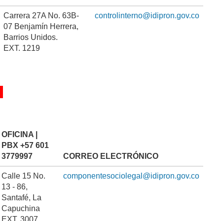
Carrera 27A No. 63B-
controlinterno@idipron.gov.co
07 Benjamín Herrera,
Barrios Unidos.
EXT. 1219
OFICINA |
PBX
+57 601
3779997
CORREO ELECTRÓNICO
Calle 15 No.
componentesociolegal@idipron.gov.co
13 - 86,
Santafé, La
Capuchina
EXT. 3007