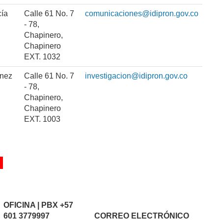
cía
Calle 61 No. 7
comunicaciones@idipron.gov.co
- 78,
Chapinero,
Chapinero
EXT. 1032
ínez
Calle 61 No. 7
investigacion@idipron.gov.co
- 78,
Chapinero,
Chapinero
EXT. 1003
OFICINA | PBX
+57
601 3779997
CORREO ELECTRÓNICO