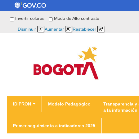
Invertir colores
Modo de Alto contraste
Disminuir
Aumentar
Restablecer
You are here
IDIPRON
Modelo Pedagógico
Transparencia y
a la información
Inicio
/
Directorio de Áreas y Dependencias
Primer seguimiento a indicadores 2025