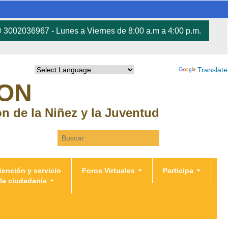
3002036967 - Lunes a Viernes de 8:00 a.m a 4:00 p.m.
Powered by
Translate
RON
ión de la Niñez y la Juventud
Search this site
tención y servicio
Foros Virtuales
Participa
 la ciudadanía