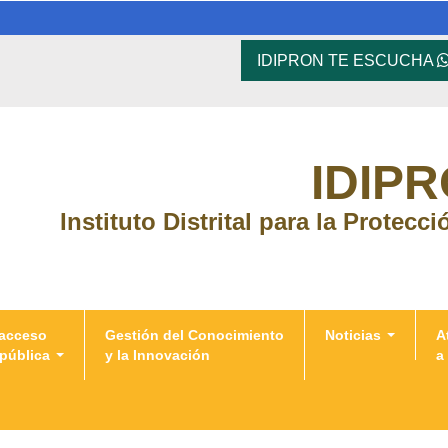
IDIPRON TE ESCUCHA
IDIP
Instituto Distrital para la Protecc
 acceso
Gestión del Conocimiento
Noticias
A
 pública
y la Innovación
a
uertas abiertas