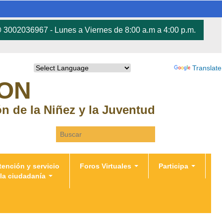
3002036967 - Lunes a Viernes de 8:00 a.m a 4:00 p.m.
Powered by
Translate
RON
ión de la Niñez y la Juventud
Search this site
tención y servicio
Foros Virtuales
Participa
 la ciudadanía