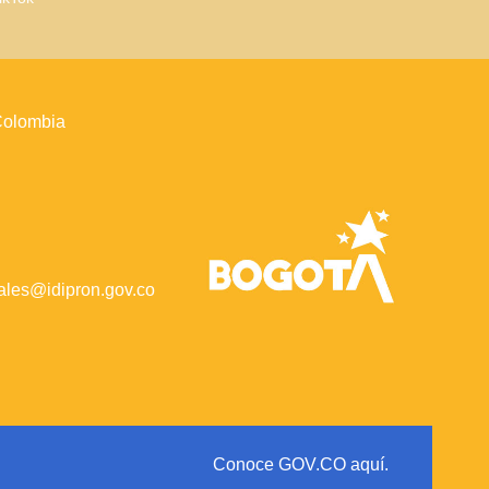
 Colombia
iales@idipron.gov.co
Conoce GOV.CO aquí.