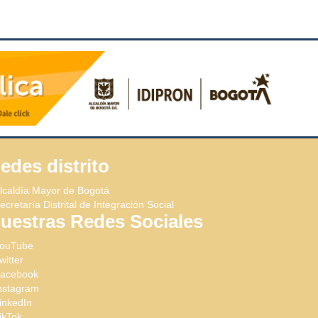
edes distrito
lcaldía Mayor de Bogotá
ecretaría Distrital de Integración Social
uestras Redes Sociales
ouTube
witter
acebook
nstagram
inkedIn
ikTok