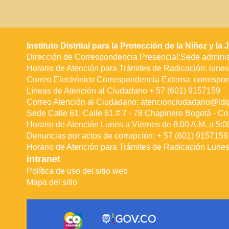
Instituto Distrital para la Protección de la Niñez y l
Dirección de Correspondencia Presencial:Sede administ
Horario de Atención para Trámites de Radicación: lunes 
Correo Electrónico Correspondencia Externa:
correspo
Líneas de Atención al Ciudadano + 57 (601) 9157159
Correo Atención al Ciudadano:
atencionciudadano@idip
Sede Calle 61: Calle 61 # 7 - 78 Chapinero Bogotá - Co
Horario de Atención Lunes a Viernes de 8:00 A.M. a 5:0
Denuncias por actos de corrupción: + 57 (601) 9157159 
Horario de Atención para Trámites de Radicación Lunes 
intranet
Política de uso del sitio web
Mapa del sitio