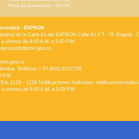
Portal de contratación - SECOP
a Juventud - IDIPRON
rativa de la Calle 61 del IDIPRON Calle 61 # 7 - 78, Bogotá -
a viernes de 8:00 A.M. a 5:00 P.M.
ndencia@idipron.gov.co
ron.gov.co
lombia. Teléfono: + 57 (601) 9157159
0 P.M.
Ext. 1125 – 1126 Notificaciones Judiciales:
notificacionesjudic
a viernes de 8:00 A.M. a 5:00 P.M.