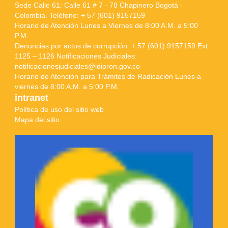
Sede Calle 61: Calle 61 # 7 - 78 Chapinero Bogotá -
Colombia. Teléfono: + 57 (601) 9157159
Horario de Atención Lunes a Viernes de 8:00 A.M. a 5:00
P.M.
Denuncias por actos de corrupción: + 57 (601) 9157159 Ext.
1125 – 1126 Notificaciones Judiciales:
notificacionesjudiciales@idipron.gov.co
Horario de Atención para Trámites de Radicación Lunes a
viernes de 8:00 A.M. a 5:00 P.M.
intranet
Política de uso del sitio web
Mapa del sitio