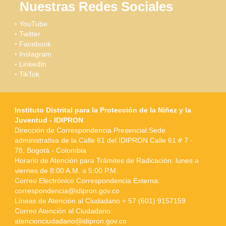
Nuestras Redes Sociales
YouTube
Twitter
Facebook
Instagram
LinkedIn
TikTok
Instituto Distrital para la Protección de la Niñez y la
Juventud - IDIPRON
Dirección de Correspondencia Presencial:Sede
administrativa de la Calle 61 del IDIPRON Calle 61 # 7 -
78, Bogotá - Colombia
Horario de Atención para Trámites de Radicación: lunes a
viernes de 8:00 A.M. a 5:00 P.M.
Correo Electrónico Correspondencia Externa:
correspondencia@idipron.gov.co
Líneas de Atención al Ciudadano + 57 (601) 9157159
Correo Atención al Ciudadano:
atencionciudadano@idipron.gov.co