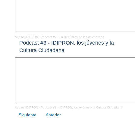
Audios IDIPRON
·
Podcast #2 - La República de los muchachos
Podcast #3 - IDIPRON, los jóvenes y la
Cultura Ciudadana
Audios IDIPRON
·
Podcast #3 - IDIPRON, los jóvenes y la Cultura Ciudadana
Siguiente
Anterior