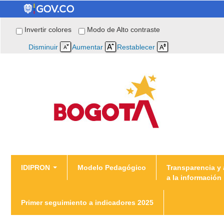
Invertir colores
Modo de Alto contraste
Disminuir
Aumentar
Restablecer
You are here
IDIPRON
Modelo Pedagógico
Transparencia y
a la información
Inicio
/
Podcast IDIPRON
Primer seguimiento a indicadores 2025