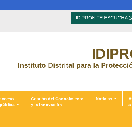
IDIPRON TE ESCUCHA
IDIP
Instituto Distrital para la Protecc
 acceso
Gestión del Conocimiento
Noticias
A
 pública
y la Innovación
a