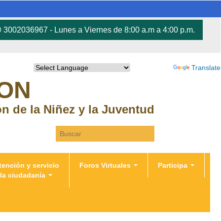
3002036967 - Lunes a Viernes de 8:00 a.m a 4:00 p.m.
Powered by
Translate
RON
ión de la Niñez y la Juventud
Search this site
tención y servicio
Foros Virtuales
Participa
 la ciudadanía