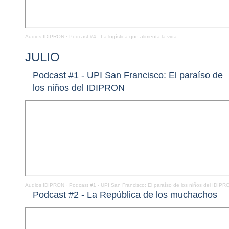
Audios IDIPRON
·
Podcast #4 - La logística que alimenta la vida
JULIO
Podcast #1 - UPI San Francisco: El paraíso de
los niños del IDIPRON
Audios IDIPRON
·
Podcast #1 - UPI San Francisco: El paraíso de los niños del IDIPR
Podcast #2 - La República de los muchachos