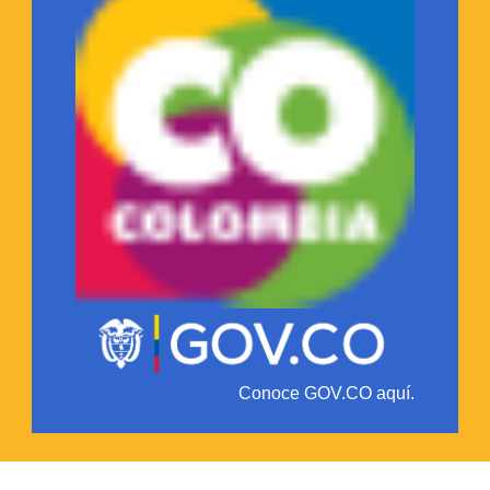
Conoce GOV.CO aquí.