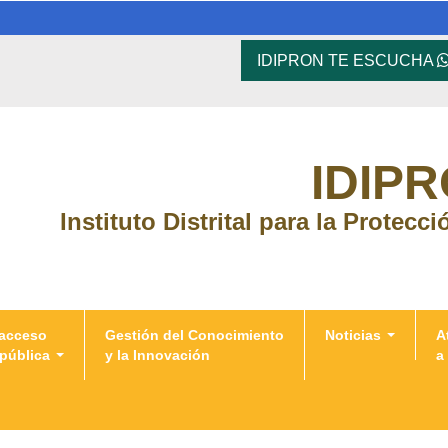
IDIPRON TE ESCUCHA
IDIP
Instituto Distrital para la Protecc
 acceso
Gestión del Conocimiento
Noticias
A
 pública
y la Innovación
a