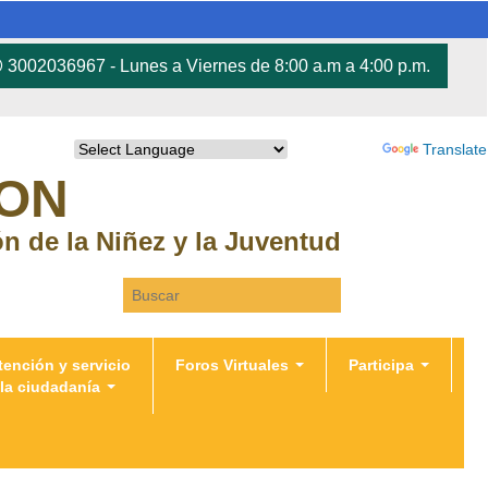
3002036967 - Lunes a Viernes de 8:00 a.m a 4:00 p.m.
Powered by
Translate
RON
ión de la Niñez y la Juventud
Search this site
tención y servicio
Foros Virtuales
Participa
 la ciudadanía