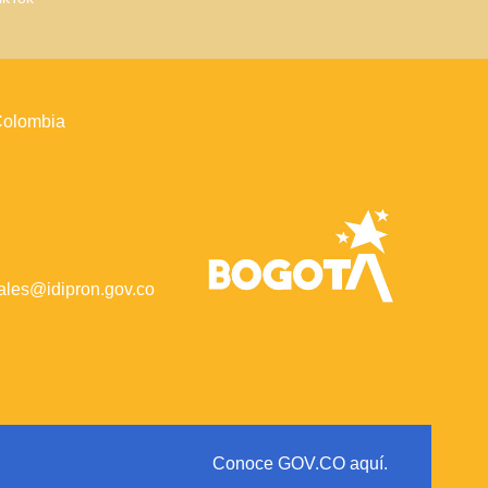
 Colombia
iales@idipron.gov.co
Conoce GOV.CO aquí.