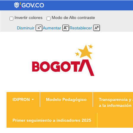
Invertir colores
Modo de Alto contraste
Disminuir
Aumentar
Restablecer
You are here
IDIPRON
Modelo Pedagógico
Transparencia y
a la información
Inicio
/
Transparencia 9.4 Talento Humano
Primer seguimiento a indicadores 2025