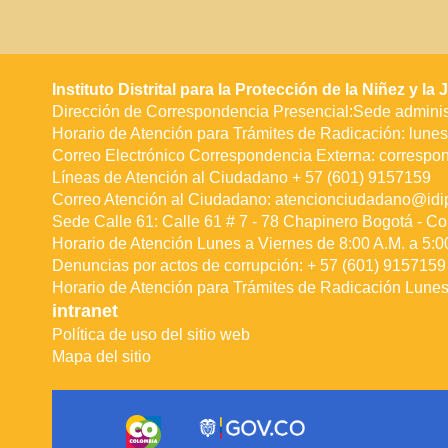
Instituto Distrital para la Protección de la Niñez y l
Dirección de Correspondencia Presencial:Sede administ
Horario de Atención para Trámites de Radicación: lunes 
Correo Electrónico Correspondencia Externa:
correspo
Líneas de Atención al Ciudadano + 57 (601) 9157159
Correo Atención al Ciudadano:
atencionciudadano@idip
Sede Calle 61: Calle 61 # 7 - 78 Chapinero Bogotá - Co
Horario de Atención Lunes a Viernes de 8:00 A.M. a 5:0
Denuncias por actos de corrupción: + 57 (601) 9157159 
Horario de Atención para Trámites de Radicación Lunes 
intranet
Política de uso del sitio web
Mapa del sitio