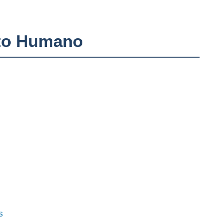
nto Humano
s