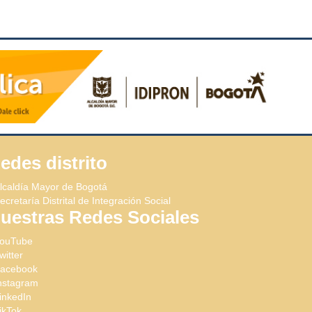
edes distrito
lcaldía Mayor de Bogotá
ecretaría Distrital de Integración Social
uestras Redes Sociales
ouTube
witter
acebook
nstagram
inkedIn
ikTok