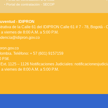
Portal de contratación - SECOP
a Juventud - IDIPRON
rativa de la Calle 61 del IDIPRON Calle 61 # 7 - 78, Bogotá -
a viernes de 8:00 A.M. a 5:00 P.M.
ndencia@idipron.gov.co
ron.gov.co
lombia. Teléfono: + 57 (601) 9157159
0 P.M.
Ext. 1125 – 1126 Notificaciones Judiciales:
notificacionesjudic
a viernes de 8:00 A.M. a 5:00 P.M.