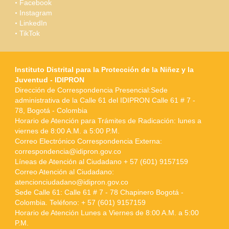
Facebook
Instagram
LinkedIn
TikTok
Instituto Distrital para la Protección de la Niñez y la
Juventud - IDIPRON
Dirección de Correspondencia Presencial:Sede
administrativa de la Calle 61 del IDIPRON Calle 61 # 7 -
78, Bogotá - Colombia
Horario de Atención para Trámites de Radicación: lunes a
viernes de 8:00 A.M. a 5:00 P.M.
Correo Electrónico Correspondencia Externa:
correspondencia@idipron.gov.co
Líneas de Atención al Ciudadano + 57 (601) 9157159
Correo Atención al Ciudadano:
atencionciudadano@idipron.gov.co
Sede Calle 61: Calle 61 # 7 - 78 Chapinero Bogotá -
Colombia. Teléfono: + 57 (601) 9157159
Horario de Atención Lunes a Viernes de 8:00 A.M. a 5:00
P.M.