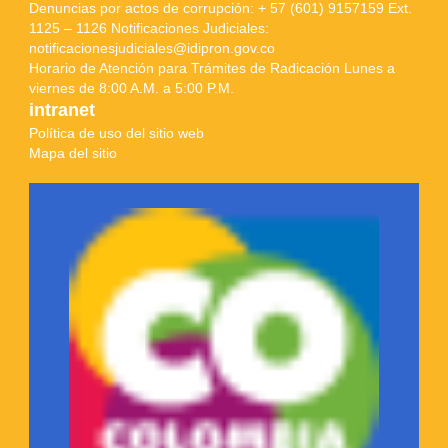
Denuncias por actos de corrupción: + 57 (601) 9157159 Ext.
1125 – 1126 Notificaciones Judiciales:
notificacionesjudiciales@idipron.gov.co
Horario de Atención para Trámites de Radicación Lunes a
viernes de 8:00 A.M. a 5:00 P.M.
intranet
Política de uso del sitio web
Mapa del sitio