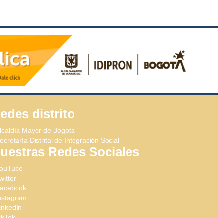
edes distrito
lcaldía Mayor de Bogotá
ecretaría Distrital de Integración Social
uestras Redes Sociales
ouTube
witter
acebook
nstagram
inkedIn
ikTok