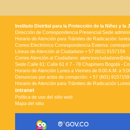
Instituto Distrital para la Protección de la Niñez y l
Dirección de Correspondencia Presencial:Sede administ
Horario de Atención para Trámites de Radicación: lunes 
Correo Electrónico Correspondencia Externa:
correspo
Líneas de Atención al Ciudadano + 57 (601) 9157159
Correo Atención al Ciudadano:
atencionciudadano@idip
Sede Calle 61: Calle 61 # 7 - 78 Chapinero Bogotá - Co
Horario de Atención Lunes a Viernes de 8:00 A.M. a 5:0
Denuncias por actos de corrupción: + 57 (601) 9157159 
Horario de Atención para Trámites de Radicación Lunes 
intranet
Política de uso del sitio web
Mapa del sitio