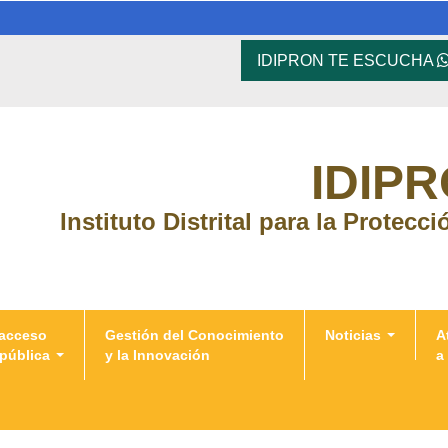
IDIPRON TE ESCUCHA
IDIP
Instituto Distrital para la Protecc
 acceso
Gestión del Conocimiento
Noticias
A
 pública
y la Innovación
a