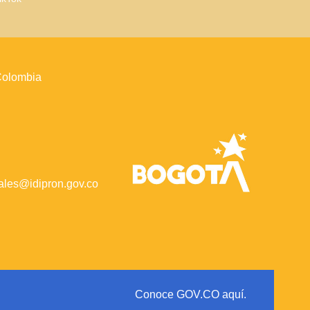
 Colombia
iales@idipron.gov.co
Conoce GOV.CO aquí.