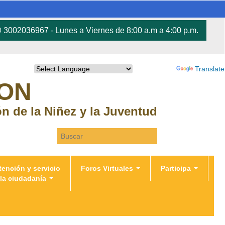
3002036967 - Lunes a Viernes de 8:00 a.m a 4:00 p.m.
Powered by
Translate
RON
ión de la Niñez y la Juventud
Search this site
tención y servicio
Foros Virtuales
Participa
 la ciudadanía