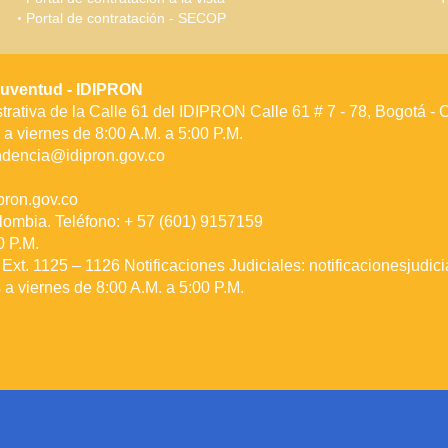
Portal de contratación - SECOP
a Juventud - IDIPRON
rativa de la Calle 61 del IDIPRON Calle 61 # 7 - 78, Bogotá -
a viernes de 8:00 A.M. a 5:00 P.M.
ndencia@idipron.gov.co
ron.gov.co
lombia. Teléfono: + 57 (601) 9157159
0 P.M.
Ext. 1125 – 1126 Notificaciones Judiciales:
notificacionesjudic
a viernes de 8:00 A.M. a 5:00 P.M.