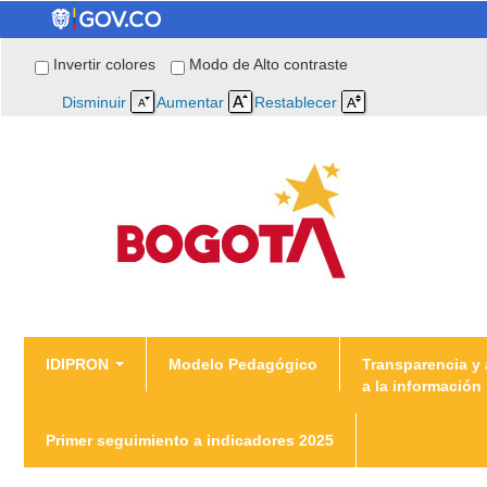
Invertir colores
Modo de Alto contraste
Disminuir
Aumentar
Restablecer
You are here
IDIPRON
Modelo Pedagógico
Transparencia y
a la información
Inicio
/
Plan de Acción 2014
Primer seguimiento a indicadores 2025