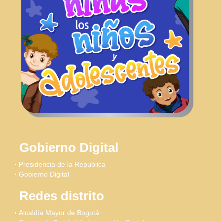
Gobierno Digital
Presidencia de la República
Gobierno Digital
Redes distrito
Alcaldía Mayor de Bogotá