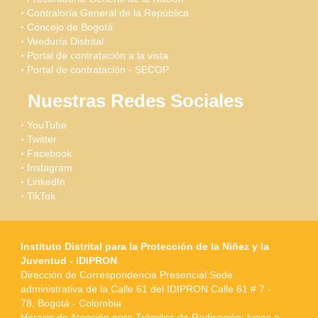
Contraloría General de la República
Concejo de Bogotá
Veeduría Distrital
Portal de contratación a la vista
Portal de contratación - SECOP
Nuestras Redes Sociales
YouTube
Twitter
Facebook
Instagram
LinkedIn
TikTok
Instituto Distrital para la Protección de la Niñez y la
Juventud - IDIPRON
Dirección de Correspondencia Presencial:Sede
administrativa de la Calle 61 del IDIPRON Calle 61 # 7 -
78, Bogotá - Colombia
Horario de Atención para Trámites de Radicación: lunes a