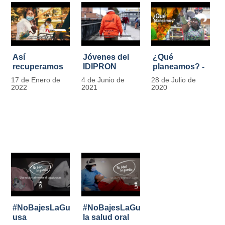
Así
Jóvenes del
¿Qué
recuperamos
IDIPRON
planeamos? -
las bancas del
comprometidos
Por Carlos
17 de Enero de
4 de Junio de
28 de Julio de
Park Way
con la
Marín, director
2022
2021
2020
gracias a los
seguridad en
de IDIPRON
jóvenes de
el Transporte
Cultura
Público
Ciudadana
#NoBajesLaGuardia:
#NoBajesLaGuardia:
usa
la salud oral