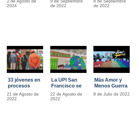
2 de Agosto de
9 de Septiembre
8 de Septiembre
más de 13.000
se convierten
2024
de 2022
de 2022
señales de
en
tránsito
laboratorios
agroecológicos
33 jóvenes en
La UPI San
Más Amor y
procesos
Francisco se
Menos Guerra
legales por
llena de color
21 de Agosto de
22 de Agosto de
8 de Julio de 2022
tensiones con
y vida con la
2022
2022
la ley reciben
llegada de
apoyo
más de 1100
alimentario y
ejemplares
pedagógico
vegetales
del IDIPRON