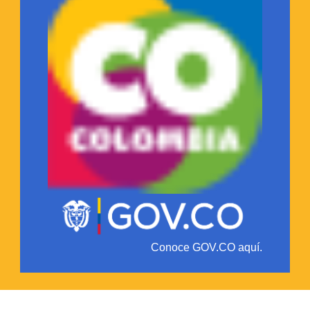
Conoce GOV.CO aquí.