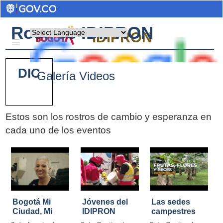
Rostros IDIPRON
Powered by
IDIPRON
DIC
Galería Videos
Estos son los rostros de cambio y esperanza en
cada uno de los eventos
Pages
Bogotá Mi
Jóvenes del
Las sedes
Ciudad, Mi
IDIPRON
campestres
Casa
restauraron
de IDIPRON