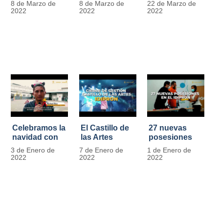
8 de Marzo de
8 de Marzo de
22 de Marzo de
Día
mujer" | 8
Javier de
2022
2022
2022
Internacional
Marzo
Nicoló | Video
de la Mujer
#MásOportunidadesParaLasMujeres
1
Celebramos la
El Castillo de
27 nuevas
navidad con
las Artes
posesiones
los Niños y
celebra su
en el IDIPRON
3 de Enero de
7 de Enero de
1 de Enero de
Niñas de los
primer año
2022
2022
2022
procesos
territoriales