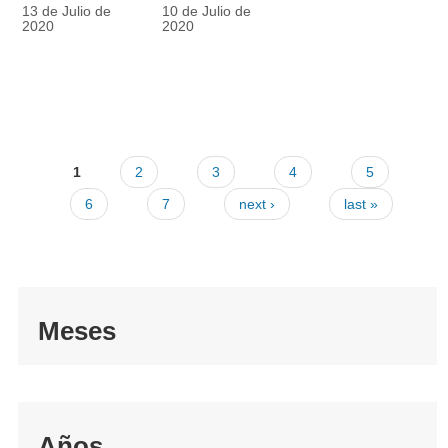
racionalmente
también
13 de Julio de
10 de Julio de
el tapabocas
cuenta
2020
2020
1
2
3
4
5
6
7
next ›
last »
Meses
Años