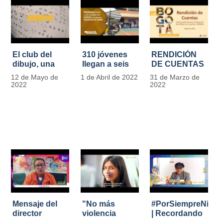
El club del
310 jóvenes
RENDICIÓN
dibujo, una
llegan a seis
DE CUENTAS
apuesta para
unidades del
IDIPRON |
12 de Mayo de
1 de Abril de 2022
31 de Marzo de
formar
IDIPRON con
Vigencia 2021
2022
2022
grandes
nuevas
#IdipronRindeCue
diseñadores
expectativas
del cómic y
de cambio
manga en
IDIPRON
Mensaje del
"No más
#PorSiempreNicol
director
violencia
| Recordando
Carlos Marín |
contra la
al Padre