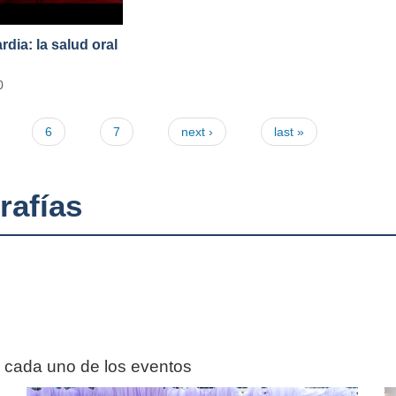
ia: la salud oral
0
6
7
next ›
last »
rafías
n cada uno de los eventos