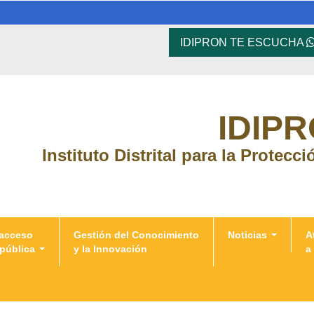
IDIPRON TE ESCUCHA
IDIP
Instituto Distrital para la Protecc
 acceso
Gestión del Conocimiento
Noticias
A
 pública
y la Innovación
a