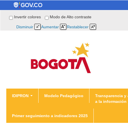
Invertir colores
Modo de Alto contraste
Disminuir
Aumentar
Restablecer
You are here
IDIPRON
Modelo Pedagógico
Transparencia y
a la información
Home
Primer seguimiento a indicadores 2025