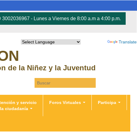
3002036967 - Lunes a Viernes de 8:00 a.m a 4:00 p.m.
Powered by
Translate
RON
ión de la Niñez y la Juventud
Search this site
tención y servicio
Foros Virtuales
Participa
 la ciudadanía