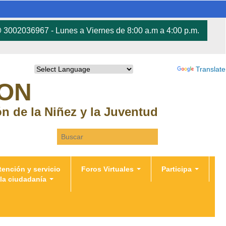
3002036967 - Lunes a Viernes de 8:00 a.m a 4:00 p.m.
Powered by
Translate
RON
ión de la Niñez y la Juventud
Search this site
tención y servicio
Foros Virtuales
Participa
 la ciudadanía