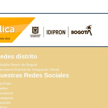
edes distrito
lcaldía Mayor de Bogotá
ecretaría Distrital de Integración Social
uestras Redes Sociales
ouTube
witter
acebook
nstagram
inkedIn
ikTok