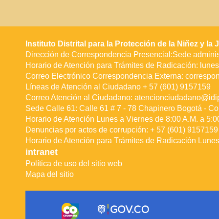
Instituto Distrital para la Protección de la Niñez y l
Dirección de Correspondencia Presencial:Sede administ
Horario de Atención para Trámites de Radicación: lunes 
Correo Electrónico Correspondencia Externa:
correspo
Líneas de Atención al Ciudadano + 57 (601) 9157159
Correo Atención al Ciudadano:
atencionciudadano@idip
Sede Calle 61: Calle 61 # 7 - 78 Chapinero Bogotá - Co
Horario de Atención Lunes a Viernes de 8:00 A.M. a 5:0
Denuncias por actos de corrupción: + 57 (601) 9157159 
Horario de Atención para Trámites de Radicación Lunes 
intranet
Política de uso del sitio web
Mapa del sitio