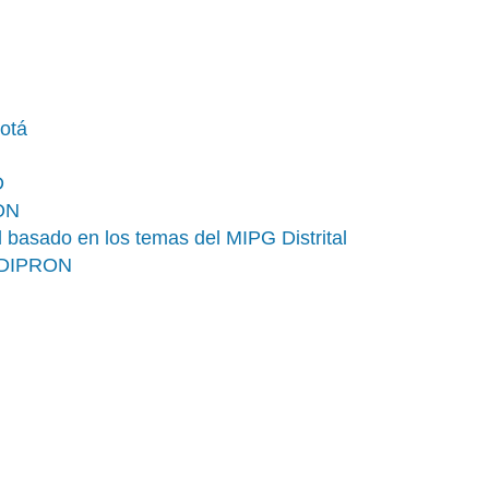
otá
D
RON
 basado en los temas del MIPG Distrital
l IDIPRON