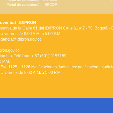
Portal de contratación - SECOP
a Juventud - IDIPRON
rativa de la Calle 61 del IDIPRON Calle 61 # 7 - 78, Bogotá -
a viernes de 8:00 A.M. a 5:00 P.M.
ndencia@idipron.gov.co
ron.gov.co
lombia. Teléfono: + 57 (601) 9157159
0 P.M.
Ext. 1125 – 1126 Notificaciones Judiciales:
notificacionesjudic
a viernes de 8:00 A.M. a 5:00 P.M.