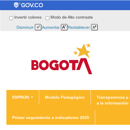
Invertir colores
Modo de Alto contraste
Disminuir
Aumentar
Restablecer
You are here
IDIPRON
Modelo Pedagógico
Transparencia y
a la información
Inicio
/
Transparencia 4.7.1 Informes de Gestión
Primer seguimiento a indicadores 2025