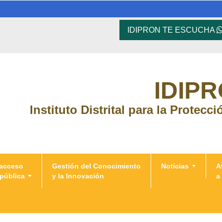
IDIPRON TE ESCUCHA
IDIP
Instituto Distrital para la Protecc
 acceso
Gestión del Conocimiento
Noticias
A
 pública
y la Innovación
a