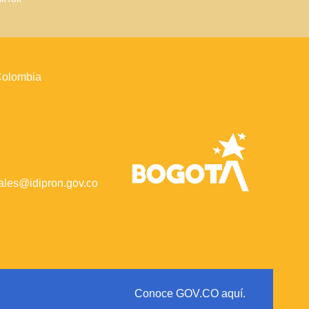
 Colombia
iales@idipron.gov.co
Conoce GOV.CO aquí.