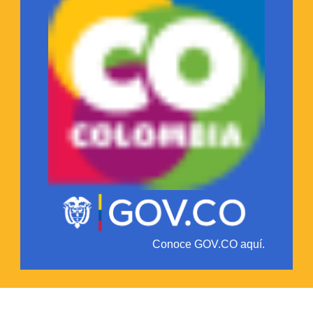
Conoce GOV.CO aquí.