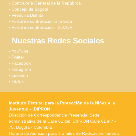
Contraloría General de la República
Concejo de Bogotá
Veeduría Distrital
Portal de contratación a la vista
Portal de contratación - SECOP
Nuestras Redes Sociales
YouTube
Twitter
Facebook
Instagram
LinkedIn
TikTok
Instituto Distrital para la Protección de la Niñez y la
Juventud - IDIPRON
Dirección de Correspondencia Presencial:Sede
administrativa de la Calle 61 del IDIPRON Calle 61 # 7 -
78, Bogotá - Colombia
Horario de Atención para Trámites de Radicación: lunes a