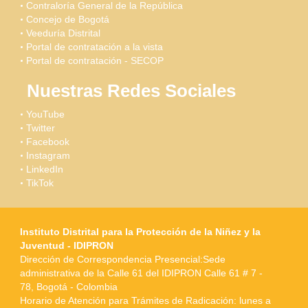
Contraloría General de la República
Concejo de Bogotá
Veeduría Distrital
Portal de contratación a la vista
Portal de contratación - SECOP
Nuestras Redes Sociales
YouTube
Twitter
Facebook
Instagram
LinkedIn
TikTok
Instituto Distrital para la Protección de la Niñez y la
Juventud - IDIPRON
Dirección de Correspondencia Presencial:Sede
administrativa de la Calle 61 del IDIPRON Calle 61 # 7 -
78, Bogotá - Colombia
Horario de Atención para Trámites de Radicación: lunes a