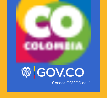
Conoce GOV.CO aquí.