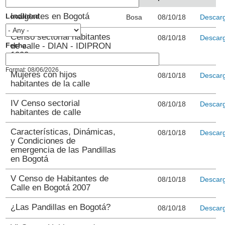
Indigentes en Bogotá
Localidad
Bosa
08/10/18
Descar
Censo sectorial habitantes
08/10/18
Descar
Fecha
de calle - DIAN - IDIPRON
1999
Fecha
Date
Format: 08/06/2026
Mujeres con hijos
08/10/18
Descar
habitantes de la calle
IV Censo sectorial
08/10/18
Descar
habitantes de calle
Características, Dinámicas,
08/10/18
Descar
y Condiciones de
emergencia de las Pandillas
en Bogotá
V Censo de Habitantes de
08/10/18
Descar
Calle en Bogotá 2007
¿Las Pandillas en Bogotá?
08/10/18
Descar