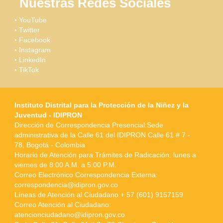
Nuestras Redes Sociales
YouTube
Twitter
Facebook
Instagram
LinkedIn
TikTok
Instituto Distrital para la Protección de la Niñez y la
Juventud - IDIPRON
Dirección de Correspondencia Presencial:Sede
administrativa de la Calle 61 del IDIPRON Calle 61 # 7 -
78, Bogotá - Colombia
Horario de Atención para Trámites de Radicación: lunes a
viernes de 8:00 A.M. a 5:00 P.M.
Correo Electrónico Correspondencia Externa:
correspondencia@idipron.gov.co
Líneas de Atención al Ciudadano + 57 (601) 9157159
Correo Atención al Ciudadano:
atencionciudadano@idipron.gov.co