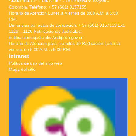
Sede Calle 61: Calle 61 # 7 - 78 Chapinero Bogotá -
Colombia. Teléfono: + 57 (601) 9157159
Horario de Atención Lunes a Viernes de 8:00 A.M. a 5:00
P.M.
Denuncias por actos de corrupción: + 57 (601) 9157159 Ext.
1125 – 1126 Notificaciones Judiciales:
notificacionesjudiciales@idipron.gov.co
Horario de Atención para Trámites de Radicación Lunes a
viernes de 8:00 A.M. a 5:00 P.M.
intranet
Política de uso del sitio web
Mapa del sitio