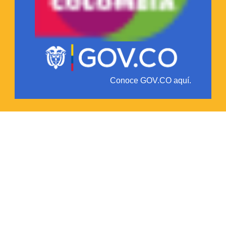
Conoce GOV.CO aquí.