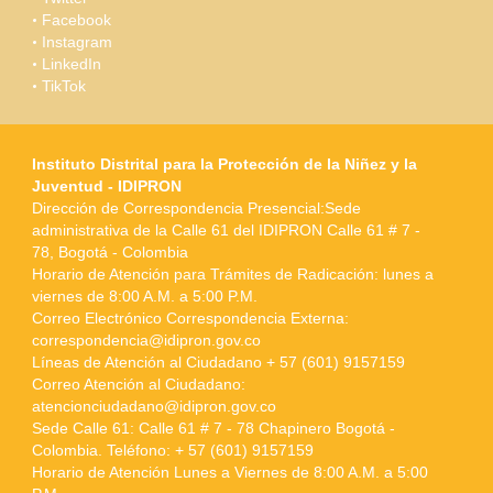
Facebook
Instagram
LinkedIn
TikTok
Instituto Distrital para la Protección de la Niñez y la
Juventud - IDIPRON
Dirección de Correspondencia Presencial:Sede
administrativa de la Calle 61 del IDIPRON Calle 61 # 7 -
78, Bogotá - Colombia
Horario de Atención para Trámites de Radicación: lunes a
viernes de 8:00 A.M. a 5:00 P.M.
Correo Electrónico Correspondencia Externa:
correspondencia@idipron.gov.co
Líneas de Atención al Ciudadano + 57 (601) 9157159
Correo Atención al Ciudadano:
atencionciudadano@idipron.gov.co
Sede Calle 61: Calle 61 # 7 - 78 Chapinero Bogotá -
Colombia. Teléfono: + 57 (601) 9157159
Horario de Atención Lunes a Viernes de 8:00 A.M. a 5:00