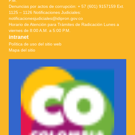
P.M.
Denuncias por actos de corrupción: + 57 (601) 9157159 Ext.
1125 – 1126 Notificaciones Judiciales:
notificacionesjudiciales@idipron.gov.co
Horario de Atención para Trámites de Radicación Lunes a
viernes de 8:00 A.M. a 5:00 P.M.
intranet
Política de uso del sitio web
Mapa del sitio