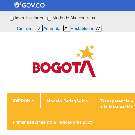
Invertir colores
Modo de Alto contraste
Disminuir
Aumentar
Restablecer
You are here
IDIPRON
Modelo Pedagógico
Transparencia y
a la información
Home
Primer seguimiento a indicadores 2025