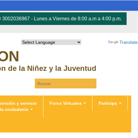
3002036967 - Lunes a Viernes de 8:00 a.m a 4:00 p.m.
Powered by
Translate
RON
ión de la Niñez y la Juventud
Search this site
tención y servicio
Foros Virtuales
Participa
 la ciudadanía