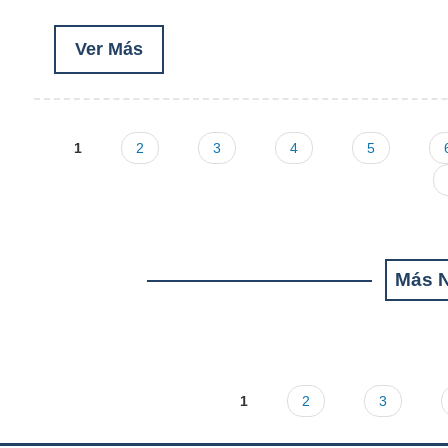
Ver Más
1
2
3
4
5
Pages
Más N
1
2
3
Pages