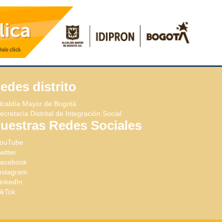
edes distrito
lcaldía Mayor de Bogotá
ecretaría Distrital de Integración Social
uestras Redes Sociales
ouTube
witter
acebook
nstagram
inkedIn
ikTok