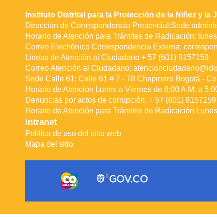
Instituto Distrital para la Protección de la Niñez y l
Dirección de Correspondencia Presencial:Sede administ
Horario de Atención para Trámites de Radicación: lunes 
Correo Electrónico Correspondencia Externa:
correspo
Líneas de Atención al Ciudadano + 57 (601) 9157159
Correo Atención al Ciudadano:
atencionciudadano@idip
Sede Calle 61: Calle 61 # 7 - 78 Chapinero Bogotá - Co
Horario de Atención Lunes a Viernes de 8:00 A.M. a 5:0
Denuncias por actos de corrupción: + 57 (601) 9157159 
Horario de Atención para Trámites de Radicación Lunes 
intranet
Política de uso del sitio web
Mapa del sitio