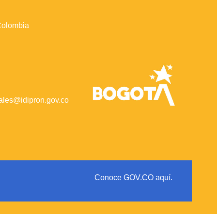
 Colombia
iales@idipron.gov.co
Conoce GOV.CO aquí.