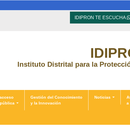
IDIPRON TE ESCUCHA
IDIP
Instituto Distrital para la Protecc
 acceso
Gestión del Conocimiento
Noticias
A
 pública
y la Innovación
a