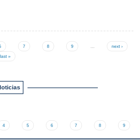
6
7
8
9
…
next ›
last »
oticias
4
5
6
7
8
9