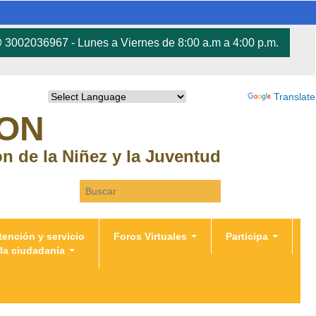
3002036967 - Lunes a Viernes de 8:00 a.m a 4:00 p.m.
Powered by
Translate
RON
ión de la Niñez y la Juventud
Search this site
tención y servicio
Foros Virtuales
Participa
 la ciudadanía