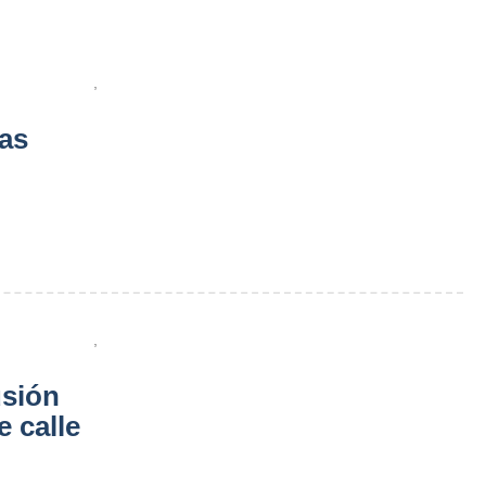
,
as
,
usión
e calle