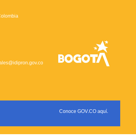
 Colombia
iales@idipron.gov.co
Conoce GOV.CO aquí.