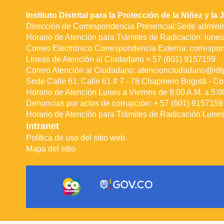
Instituto Distrital para la Protección de la Niñez y l
Dirección de Correspondencia Presencial:Sede administ
Horario de Atención para Trámites de Radicación: lunes 
Correo Electrónico Correspondencia Externa:
correspo
Líneas de Atención al Ciudadano + 57 (601) 9157159
Correo Atención al Ciudadano:
atencionciudadano@idip
Sede Calle 61: Calle 61 # 7 - 78 Chapinero Bogotá - Co
Horario de Atención Lunes a Viernes de 8:00 A.M. a 5:0
Denuncias por actos de corrupción: + 57 (601) 9157159 
Horario de Atención para Trámites de Radicación Lunes 
intranet
Política de uso del sitio web
Mapa del sitio