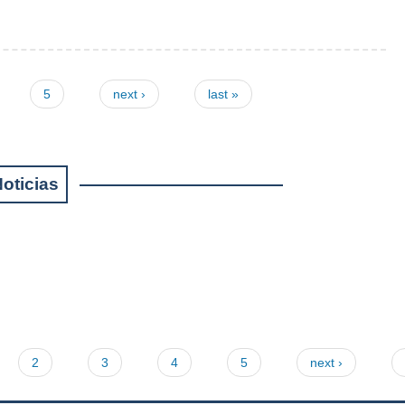
5
next ›
last »
oticias
2
3
4
5
next ›