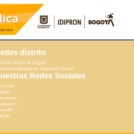
edes distrito
lcaldía Mayor de Bogotá
ecretaría Distrital de Integración Social
uestras Redes Sociales
ouTube
witter
acebook
nstagram
inkedIn
ikTok