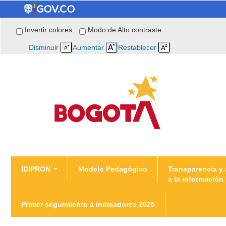
Invertir colores
Modo de Alto contraste
Disminuir
Aumentar
Restablecer
You are here
IDIPRON
Modelo Pedagógico
Transparencia y
a la información
Home
Primer seguimiento a indicadores 2025