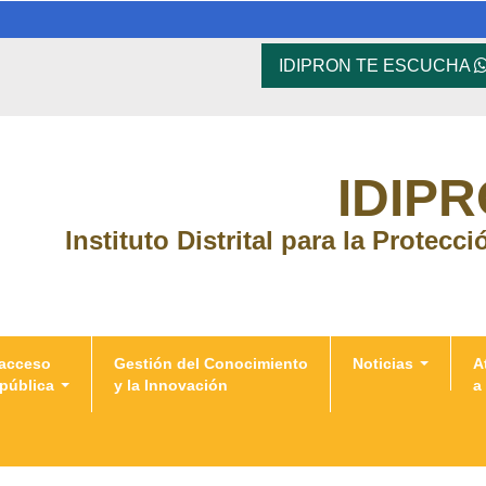
IDIPRON TE ESCUCHA
IDIP
Instituto Distrital para la Protecc
 acceso
Gestión del Conocimiento
Noticias
A
 pública
y la Innovación
a