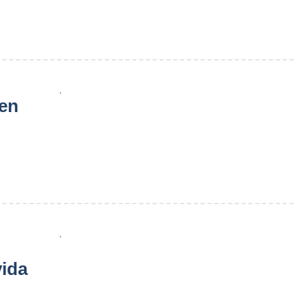
,
 en
,
vida