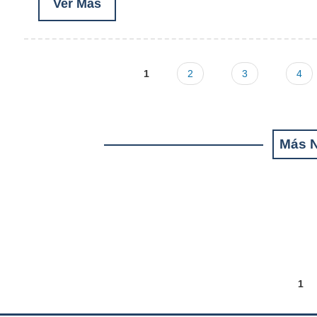
Ver Más
1
2
3
4
Pages
Más N
1
Pages