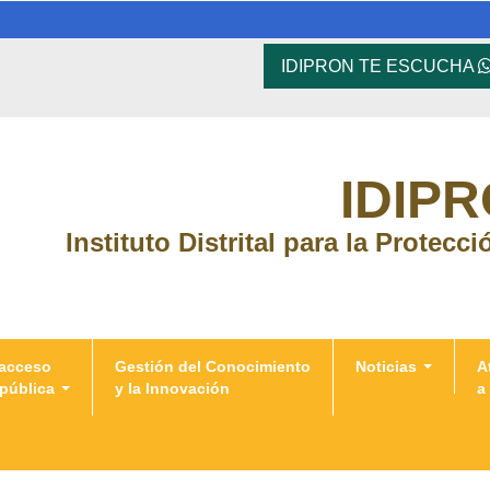
IDIPRON TE ESCUCHA
IDIP
Instituto Distrital para la Protecc
 acceso
Gestión del Conocimiento
Noticias
A
 pública
y la Innovación
a
 Personales