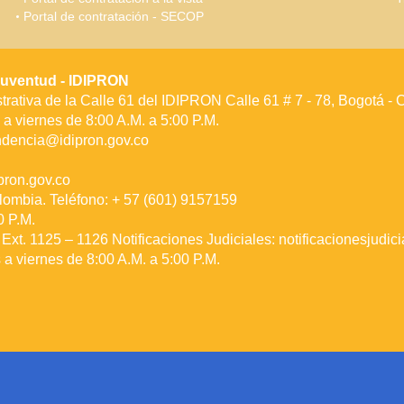
Portal de contratación - SECOP
a Juventud - IDIPRON
rativa de la Calle 61 del IDIPRON Calle 61 # 7 - 78, Bogotá -
a viernes de 8:00 A.M. a 5:00 P.M.
ndencia@idipron.gov.co
ron.gov.co
lombia. Teléfono: + 57 (601) 9157159
0 P.M.
Ext. 1125 – 1126 Notificaciones Judiciales:
notificacionesjudic
a viernes de 8:00 A.M. a 5:00 P.M.