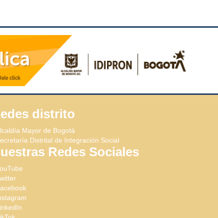
edes distrito
lcaldía Mayor de Bogotá
ecretaría Distrital de Integración Social
uestras Redes Sociales
ouTube
witter
acebook
nstagram
inkedIn
ikTok