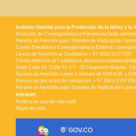
Instituto Distrital para la Protección de la Niñez y l
Dirección de Correspondencia Presencial:Sede administ
Horario de Atención para Trámites de Radicación: lunes 
Correo Electrónico Correspondencia Externa:
correspo
Líneas de Atención al Ciudadano + 57 (601) 9157159
Correo Atención al Ciudadano:
atencionciudadano@idip
Sede Calle 61: Calle 61 # 7 - 78 Chapinero Bogotá - Co
Horario de Atención Lunes a Viernes de 8:00 A.M. a 5:0
Denuncias por actos de corrupción: + 57 (601) 9157159 
Horario de Atención para Trámites de Radicación Lunes 
intranet
Política de uso del sitio web
Mapa del sitio