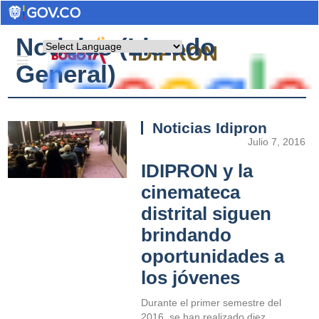
Noticias (Listado
Powered by
IDIPRON
General)
Noticias Idipron
Julio 7, 2016
IDIPRON y la
cinemateca
distrital siguen
brindando
oportunidades a
los jóvenes
Durante el primer semestre del
2016, se han realizado diez