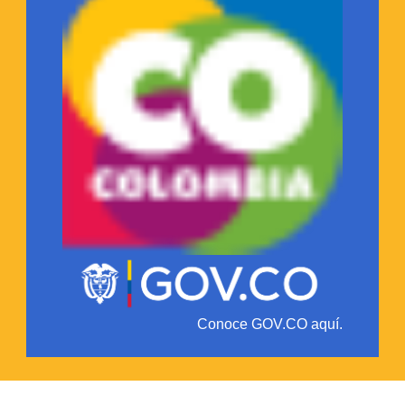
Conoce GOV.CO aquí.