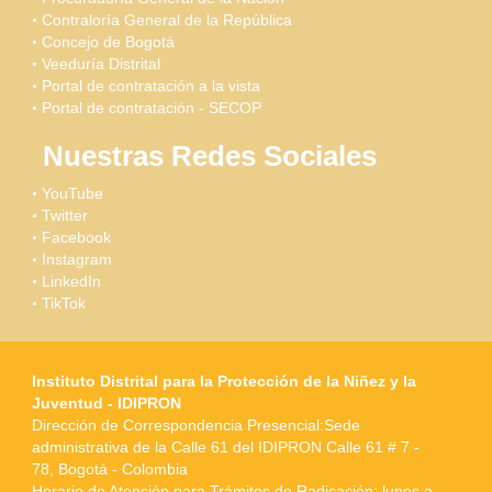
Contraloría General de la República
Concejo de Bogotá
Veeduría Distrital
Portal de contratación a la vista
Portal de contratación - SECOP
Nuestras Redes Sociales
YouTube
Twitter
Facebook
Instagram
LinkedIn
TikTok
Instituto Distrital para la Protección de la Niñez y la
Juventud - IDIPRON
Dirección de Correspondencia Presencial:Sede
administrativa de la Calle 61 del IDIPRON Calle 61 # 7 -
78, Bogotá - Colombia
Horario de Atención para Trámites de Radicación: lunes a