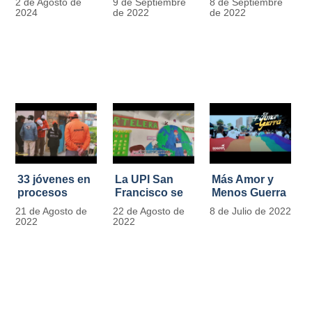
2 de Agosto de
9 de Septiembre
8 de Septiembre
más de 13.000
se convierten
2024
de 2022
de 2022
señales de
en
tránsito
laboratorios
agroecológicos
33 jóvenes en
La UPI San
Más Amor y
procesos
Francisco se
Menos Guerra
legales por
llena de color
21 de Agosto de
22 de Agosto de
8 de Julio de 2022
tensiones con
y vida con la
2022
2022
la ley reciben
llegada de
apoyo
más de 1100
alimentario y
ejemplares
pedagógico
vegetales
del IDIPRON