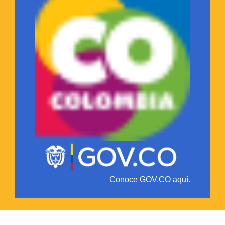
Conoce GOV.CO aquí.