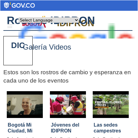
Rostros IDIPRON
Powered by
IDIPRON
DIC
Galería Videos
Estos son los rostros de cambio y esperanza en
cada uno de los eventos
Pages
Bogotá Mi
Jóvenes del
Las sedes
Ciudad, Mi
IDIPRON
campestres
Casa
restauraron
de IDIPRON