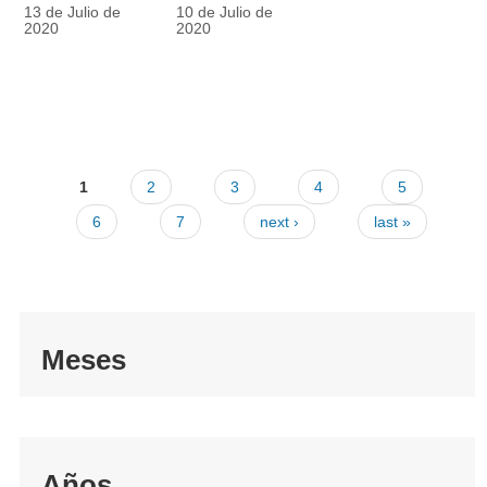
racionalmente
también
13 de Julio de
10 de Julio de
el tapabocas
cuenta
2020
2020
1
2
3
4
5
6
7
next ›
last »
Meses
Años