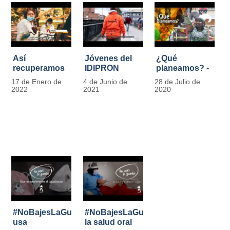
Así
Jóvenes del
¿Qué
recuperamos
IDIPRON
planeamos? -
las bancas del
comprometidos
Por Carlos
17 de Enero de
4 de Junio de
28 de Julio de
Park Way
con la
Marín, director
2022
2021
2020
gracias a los
seguridad en
de IDIPRON
jóvenes de
el Transporte
Cultura
Público
Ciudadana
#NoBajesLaGuardia:
#NoBajesLaGuardia:
usa
la salud oral