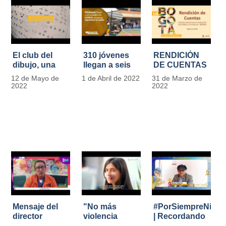
El club del
310 jóvenes
RENDICIÓN
dibujo, una
llegan a seis
DE CUENTAS
apuesta para
unidades del
IDIPRON |
12 de Mayo de
1 de Abril de 2022
31 de Marzo de
formar
IDIPRON con
Vigencia 2021
2022
2022
grandes
nuevas
#IdipronRindeCue
diseñadores
expectativas
del cómic y
de cambio
manga en
IDIPRON
Mensaje del
"No más
#PorSiempreNicol
director
violencia
| Recordando
Carlos Marín |
contra la
al Padre