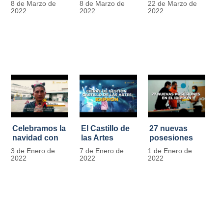
8 de Marzo de
8 de Marzo de
22 de Marzo de
Día
mujer" | 8
Javier de
2022
2022
2022
Internacional
Marzo
Nicoló | Video
de la Mujer
#MásOportunidadesParaLasMujeres
1
Celebramos la
El Castillo de
27 nuevas
navidad con
las Artes
posesiones
los Niños y
celebra su
en el IDIPRON
3 de Enero de
7 de Enero de
1 de Enero de
Niñas de los
primer año
2022
2022
2022
procesos
territoriales