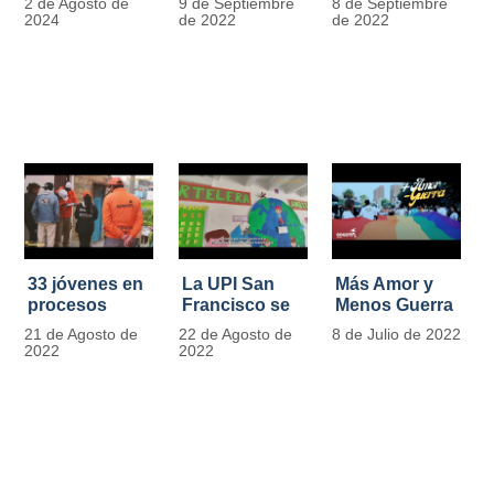
2 de Agosto de
9 de Septiembre
8 de Septiembre
más de 13.000
se convierten
2024
de 2022
de 2022
señales de
en
tránsito
laboratorios
agroecológicos
33 jóvenes en
La UPI San
Más Amor y
procesos
Francisco se
Menos Guerra
legales por
llena de color
21 de Agosto de
22 de Agosto de
8 de Julio de 2022
tensiones con
y vida con la
2022
2022
la ley reciben
llegada de
apoyo
más de 1100
alimentario y
ejemplares
pedagógico
vegetales
del IDIPRON