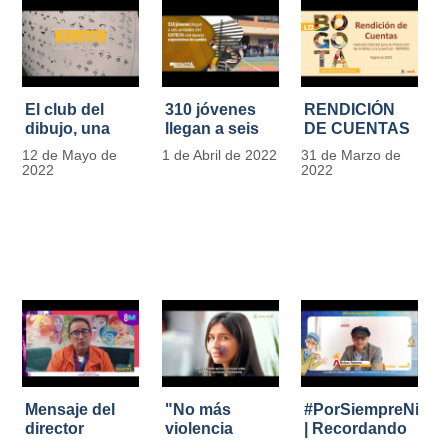
El club del
310 jóvenes
RENDICIÓN
dibujo, una
llegan a seis
DE CUENTAS
apuesta para
unidades del
IDIPRON |
12 de Mayo de
1 de Abril de 2022
31 de Marzo de
formar
IDIPRON con
Vigencia 2021
2022
2022
grandes
nuevas
#IdipronRindeCue
diseñadores
expectativas
del cómic y
de cambio
manga en
IDIPRON
Mensaje del
"No más
#PorSiempreNicol
director
violencia
| Recordando
Carlos Marín |
contra la
al Padre