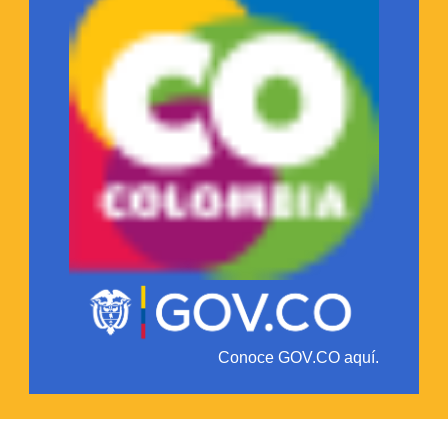
Conoce GOV.CO aquí.