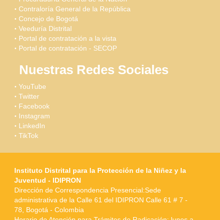
Contraloría General de la República
Concejo de Bogotá
Veeduría Distrital
Portal de contratación a la vista
Portal de contratación - SECOP
Nuestras Redes Sociales
YouTube
Twitter
Facebook
Instagram
LinkedIn
TikTok
Instituto Distrital para la Protección de la Niñez y la
Juventud - IDIPRON
Dirección de Correspondencia Presencial:Sede
administrativa de la Calle 61 del IDIPRON Calle 61 # 7 -
78, Bogotá - Colombia
Horario de Atención para Trámites de Radicación: lunes a