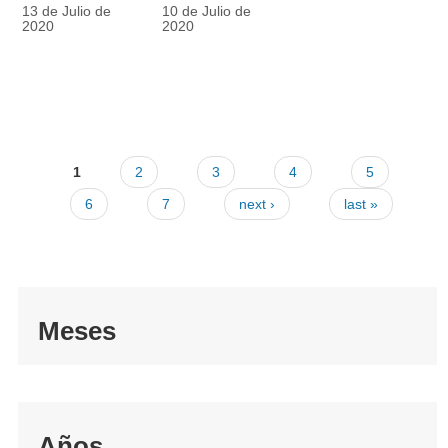
racionalmente
también
13 de Julio de
10 de Julio de
el tapabocas
cuenta
2020
2020
1
2
3
4
5
6
7
next ›
last »
Meses
Años