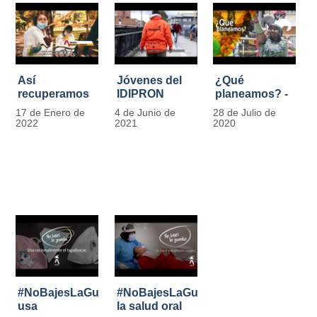
Así
Jóvenes del
¿Qué
recuperamos
IDIPRON
planeamos? -
las bancas del
comprometidos
Por Carlos
17 de Enero de
4 de Junio de
28 de Julio de
Park Way
con la
Marín, director
2022
2021
2020
gracias a los
seguridad en
de IDIPRON
jóvenes de
el Transporte
Cultura
Público
Ciudadana
#NoBajesLaGuardia:
#NoBajesLaGuardia:
usa
la salud oral