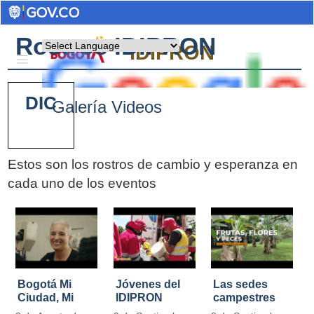
Rostros IDIPRON
Powered by
IDIPRON
DIC
Galería Videos
Estos son los rostros de cambio y esperanza en
cada uno de los eventos
Pages
Bogotá Mi
Jóvenes del
Las sedes
Ciudad, Mi
IDIPRON
campestres
Casa
restauraron
de IDIPRON