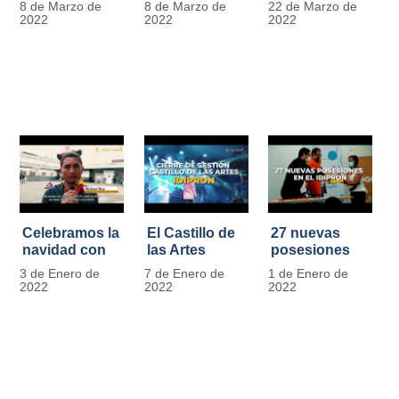
8 de Marzo de
8 de Marzo de
22 de Marzo de
Día
mujer" | 8
Javier de
2022
2022
2022
Internacional
Marzo
Nicoló | Video
de la Mujer
#MásOportunidadesParaLasMujeres
1
Celebramos la
El Castillo de
27 nuevas
navidad con
las Artes
posesiones
los Niños y
celebra su
en el IDIPRON
3 de Enero de
7 de Enero de
1 de Enero de
Niñas de los
primer año
2022
2022
2022
procesos
territoriales