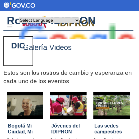
Rostros IDIPRON
Powered by
IDIPRON
DIC
Galería Videos
Estos son los rostros de cambio y esperanza en
cada uno de los eventos
Pages
Bogotá Mi
Jóvenes del
Las sedes
Ciudad, Mi
IDIPRON
campestres
Casa
restauraron
de IDIPRON