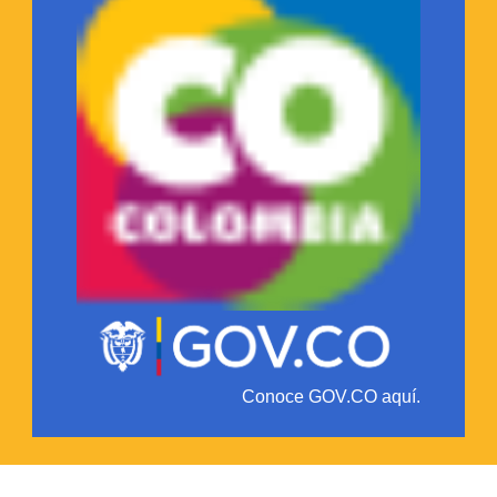
Conoce GOV.CO aquí.