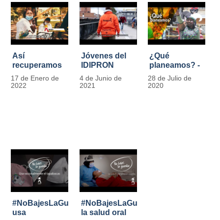
Así
Jóvenes del
¿Qué
recuperamos
IDIPRON
planeamos? -
las bancas del
comprometidos
Por Carlos
17 de Enero de
4 de Junio de
28 de Julio de
Park Way
con la
Marín, director
2022
2021
2020
gracias a los
seguridad en
de IDIPRON
jóvenes de
el Transporte
Cultura
Público
Ciudadana
#NoBajesLaGuardia:
#NoBajesLaGuardia:
usa
la salud oral