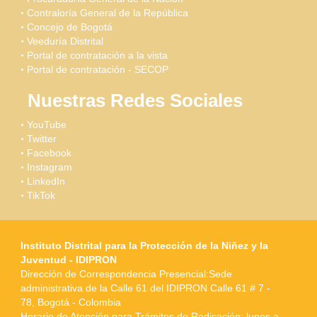
Contraloría General de la República
Concejo de Bogotá
Veeduría Distrital
Portal de contratación a la vista
Portal de contratación - SECOP
Nuestras Redes Sociales
YouTube
Twitter
Facebook
Instagram
LinkedIn
TikTok
Instituto Distrital para la Protección de la Niñez y la
Juventud - IDIPRON
Dirección de Correspondencia Presencial:Sede
administrativa de la Calle 61 del IDIPRON Calle 61 # 7 -
78, Bogotá - Colombia
Horario de Atención para Trámites de Radicación: lunes a