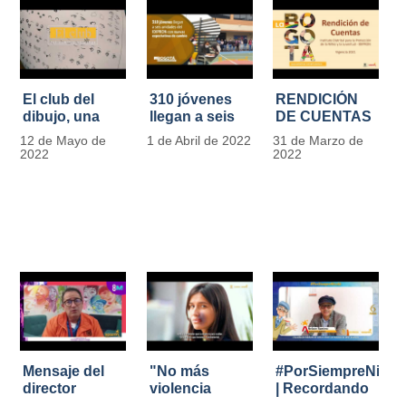
El club del
310 jóvenes
RENDICIÓN
dibujo, una
llegan a seis
DE CUENTAS
apuesta para
unidades del
IDIPRON |
12 de Mayo de
1 de Abril de 2022
31 de Marzo de
formar
IDIPRON con
Vigencia 2021
2022
2022
grandes
nuevas
#IdipronRindeCue
diseñadores
expectativas
del cómic y
de cambio
manga en
IDIPRON
Mensaje del
"No más
#PorSiempreNicol
director
violencia
| Recordando
Carlos Marín |
contra la
al Padre