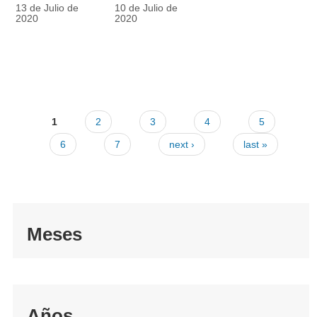
racionalmente
también
13 de Julio de
10 de Julio de
el tapabocas
cuenta
2020
2020
1
2
3
4
5
6
7
next ›
last »
Meses
Años