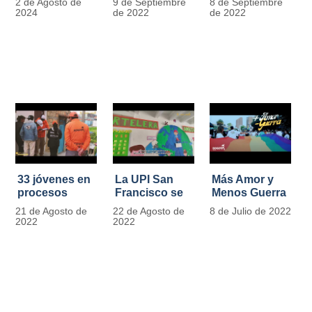
2 de Agosto de
9 de Septiembre
8 de Septiembre
más de 13.000
se convierten
2024
de 2022
de 2022
señales de
en
tránsito
laboratorios
agroecológicos
33 jóvenes en
La UPI San
Más Amor y
procesos
Francisco se
Menos Guerra
legales por
llena de color
21 de Agosto de
22 de Agosto de
8 de Julio de 2022
tensiones con
y vida con la
2022
2022
la ley reciben
llegada de
apoyo
más de 1100
alimentario y
ejemplares
pedagógico
vegetales
del IDIPRON