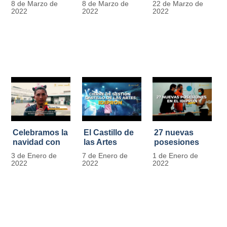
8 de Marzo de
8 de Marzo de
22 de Marzo de
Día
mujer" | 8
Javier de
2022
2022
2022
Internacional
Marzo
Nicoló | Video
de la Mujer
#MásOportunidadesParaLasMujeres
1
Celebramos la
El Castillo de
27 nuevas
navidad con
las Artes
posesiones
los Niños y
celebra su
en el IDIPRON
3 de Enero de
7 de Enero de
1 de Enero de
Niñas de los
primer año
2022
2022
2022
procesos
territoriales