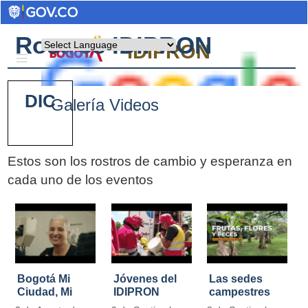
Rostros IDIPRON
Powered by
IDIPRON
DIC
Galería Videos
Estos son los rostros de cambio y esperanza en
cada uno de los eventos
Pages
Bogotá Mi
Jóvenes del
Las sedes
Ciudad, Mi
IDIPRON
campestres
Casa
restauraron
de IDIPRON