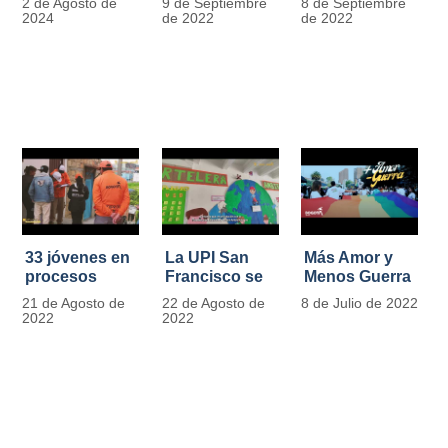
2 de Agosto de
9 de Septiembre
8 de Septiembre
más de 13.000
se convierten
2024
de 2022
de 2022
señales de
en
tránsito
laboratorios
agroecológicos
33 jóvenes en
La UPI San
Más Amor y
procesos
Francisco se
Menos Guerra
legales por
llena de color
21 de Agosto de
22 de Agosto de
8 de Julio de 2022
tensiones con
y vida con la
2022
2022
la ley reciben
llegada de
apoyo
más de 1100
alimentario y
ejemplares
pedagógico
vegetales
del IDIPRON