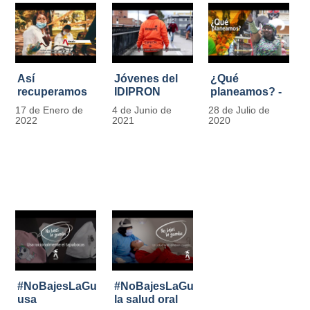
Así
Jóvenes del
¿Qué
recuperamos
IDIPRON
planeamos? -
las bancas del
comprometidos
Por Carlos
17 de Enero de
4 de Junio de
28 de Julio de
Park Way
con la
Marín, director
2022
2021
2020
gracias a los
seguridad en
de IDIPRON
jóvenes de
el Transporte
Cultura
Público
Ciudadana
#NoBajesLaGuardia:
#NoBajesLaGuardia:
usa
la salud oral