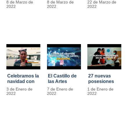
8 de Marzo de
8 de Marzo de
22 de Marzo de
Día
mujer" | 8
Javier de
2022
2022
2022
Internacional
Marzo
Nicoló | Video
de la Mujer
#MásOportunidadesParaLasMujeres
1
Celebramos la
El Castillo de
27 nuevas
navidad con
las Artes
posesiones
los Niños y
celebra su
en el IDIPRON
3 de Enero de
7 de Enero de
1 de Enero de
Niñas de los
primer año
2022
2022
2022
procesos
territoriales