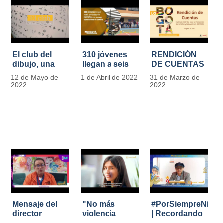
El club del
310 jóvenes
RENDICIÓN
dibujo, una
llegan a seis
DE CUENTAS
apuesta para
unidades del
IDIPRON |
12 de Mayo de
1 de Abril de 2022
31 de Marzo de
formar
IDIPRON con
Vigencia 2021
2022
2022
grandes
nuevas
#IdipronRindeCue
diseñadores
expectativas
del cómic y
de cambio
manga en
IDIPRON
Mensaje del
"No más
#PorSiempreNicol
director
violencia
| Recordando
Carlos Marín |
contra la
al Padre