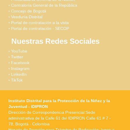
Contraloría General de la República
Concejo de Bogotá
Veeduría Distrital
Portal de contratación a la vista
Portal de contratación - SECOP
Nuestras Redes Sociales
YouTube
Twitter
Facebook
Instagram
LinkedIn
TikTok
Instituto Distrital para la Protección de la Niñez y la
Juventud - IDIPRON
Dirección de Correspondencia Presencial:Sede
administrativa de la Calle 61 del IDIPRON Calle 61 # 7 -
78, Bogotá - Colombia
Horario de Atención para Trámites de Radicación: lunes a