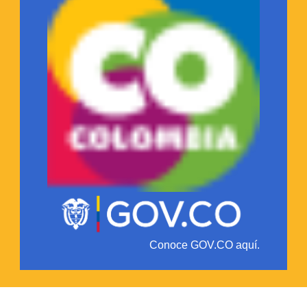
Conoce GOV.CO aquí.