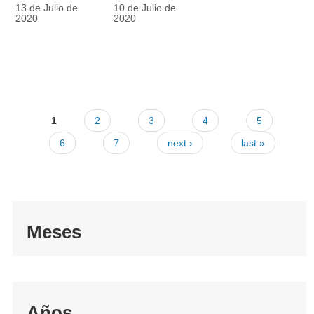
racionalmente
también
13 de Julio de
10 de Julio de
el tapabocas
cuenta
2020
2020
1
2
3
4
5
6
7
next ›
last »
Meses
Años