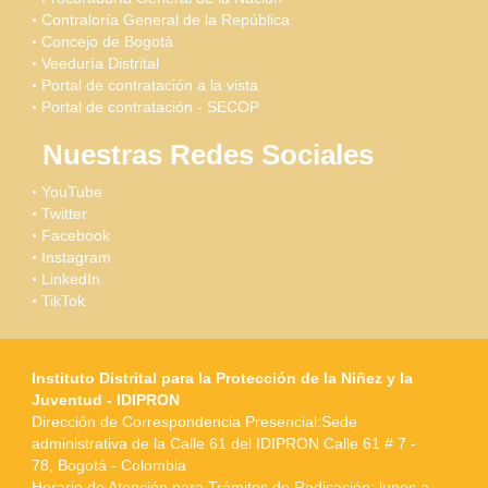
Contraloría General de la República
Concejo de Bogotá
Veeduría Distrital
Portal de contratación a la vista
Portal de contratación - SECOP
Nuestras Redes Sociales
YouTube
Twitter
Facebook
Instagram
LinkedIn
TikTok
Instituto Distrital para la Protección de la Niñez y la
Juventud - IDIPRON
Dirección de Correspondencia Presencial:Sede
administrativa de la Calle 61 del IDIPRON Calle 61 # 7 -
78, Bogotá - Colombia
Horario de Atención para Trámites de Radicación: lunes a