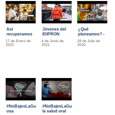
Así
Jóvenes del
¿Qué
recuperamos
IDIPRON
planeamos? -
las bancas del
comprometidos
Por Carlos
17 de Enero de
4 de Junio de
28 de Julio de
Park Way
con la
Marín, director
2022
2021
2020
gracias a los
seguridad en
de IDIPRON
jóvenes de
el Transporte
Cultura
Público
Ciudadana
#NoBajesLaGuardia:
#NoBajesLaGuardia:
usa
la salud oral