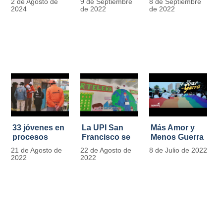
2 de Agosto de
9 de Septiembre
8 de Septiembre
más de 13.000
se convierten
2024
de 2022
de 2022
señales de
en
tránsito
laboratorios
agroecológicos
33 jóvenes en
La UPI San
Más Amor y
procesos
Francisco se
Menos Guerra
legales por
llena de color
21 de Agosto de
22 de Agosto de
8 de Julio de 2022
tensiones con
y vida con la
2022
2022
la ley reciben
llegada de
apoyo
más de 1100
alimentario y
ejemplares
pedagógico
vegetales
del IDIPRON