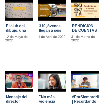
El club del
310 jóvenes
RENDICIÓN
dibujo, una
llegan a seis
DE CUENTAS
apuesta para
unidades del
IDIPRON |
12 de Mayo de
1 de Abril de 2022
31 de Marzo de
formar
IDIPRON con
Vigencia 2021
2022
2022
grandes
nuevas
#IdipronRindeCue
diseñadores
expectativas
del cómic y
de cambio
manga en
IDIPRON
Mensaje del
"No más
#PorSiempreNicol
director
violencia
| Recordando
Carlos Marín |
contra la
al Padre