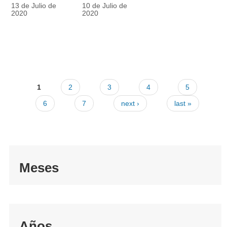
racionalmente
también
13 de Julio de
10 de Julio de
el tapabocas
cuenta
2020
2020
1
2
3
4
5
6
7
next ›
last »
Meses
Años