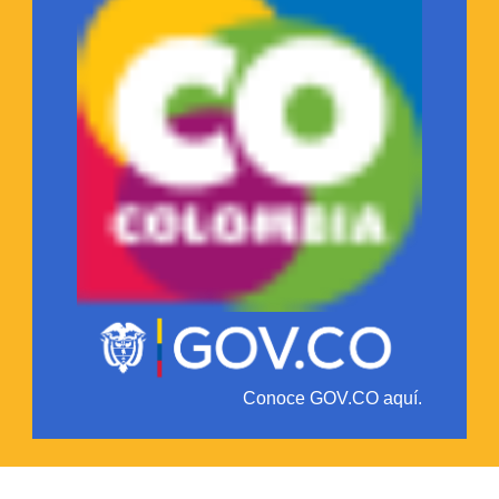
Conoce GOV.CO aquí.