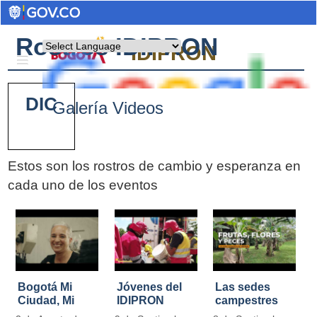
Rostros IDIPRON
Powered by
IDIPRON
DIC
Galería Videos
Estos son los rostros de cambio y esperanza en
cada uno de los eventos
Pages
Bogotá Mi
Jóvenes del
Las sedes
Ciudad, Mi
IDIPRON
campestres
Casa
restauraron
de IDIPRON