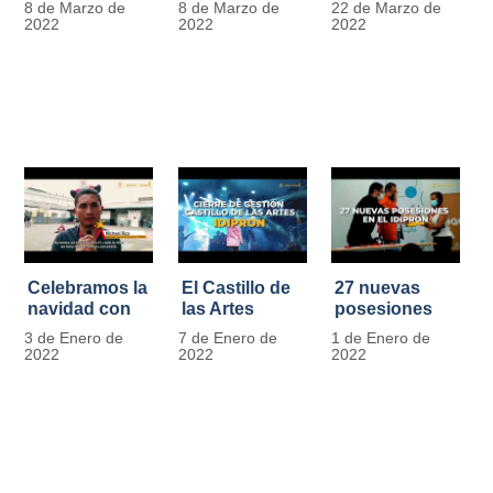
8 de Marzo de
8 de Marzo de
22 de Marzo de
Día
mujer" | 8
Javier de
2022
2022
2022
Internacional
Marzo
Nicoló | Video
de la Mujer
#MásOportunidadesParaLasMujeres
1
Celebramos la
El Castillo de
27 nuevas
navidad con
las Artes
posesiones
los Niños y
celebra su
en el IDIPRON
3 de Enero de
7 de Enero de
1 de Enero de
Niñas de los
primer año
2022
2022
2022
procesos
territoriales