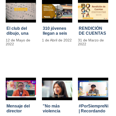
El club del
310 jóvenes
RENDICIÓN
dibujo, una
llegan a seis
DE CUENTAS
apuesta para
unidades del
IDIPRON |
12 de Mayo de
1 de Abril de 2022
31 de Marzo de
formar
IDIPRON con
Vigencia 2021
2022
2022
grandes
nuevas
#IdipronRindeCue
diseñadores
expectativas
del cómic y
de cambio
manga en
IDIPRON
Mensaje del
"No más
#PorSiempreNicol
director
violencia
| Recordando
Carlos Marín |
contra la
al Padre