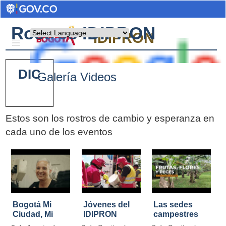
Rostros IDIPRON
Powered by
IDIPRON
DIC
Galería Videos
Estos son los rostros de cambio y esperanza en
cada uno de los eventos
Pages
Bogotá Mi
Jóvenes del
Las sedes
Ciudad, Mi
IDIPRON
campestres
Casa
restauraron
de IDIPRON