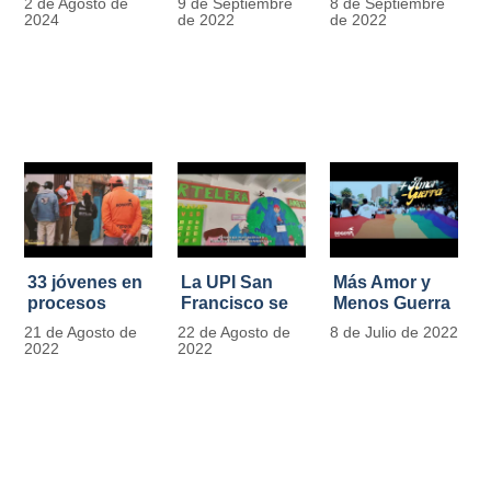
2 de Agosto de
9 de Septiembre
8 de Septiembre
más de 13.000
se convierten
2024
de 2022
de 2022
señales de
en
tránsito
laboratorios
agroecológicos
33 jóvenes en
La UPI San
Más Amor y
procesos
Francisco se
Menos Guerra
legales por
llena de color
21 de Agosto de
22 de Agosto de
8 de Julio de 2022
tensiones con
y vida con la
2022
2022
la ley reciben
llegada de
apoyo
más de 1100
alimentario y
ejemplares
pedagógico
vegetales
del IDIPRON