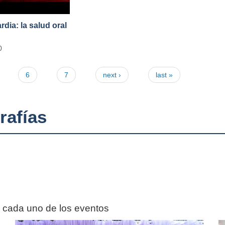
ia: la salud oral
0
6
7
next ›
last »
rafías
n cada uno de los eventos