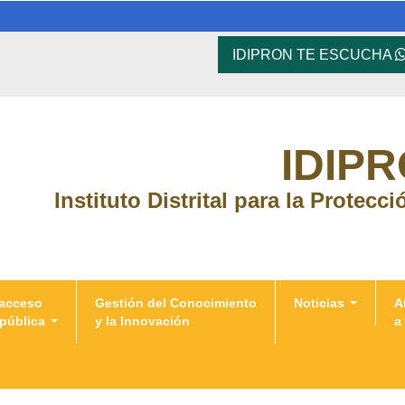
IDIPRON TE ESCUCHA
IDIP
Instituto Distrital para la Protecc
 acceso
Gestión del Conocimiento
Noticias
A
 pública
y la Innovación
a