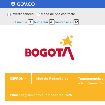
Invertir colores
Modo de Alto contraste
Disminuir
Aumentar
Restablecer
You are here
IDIPRON
Modelo Pedagógico
Transparencia y
a la información
Home
Primer seguimiento a indicadores 2025