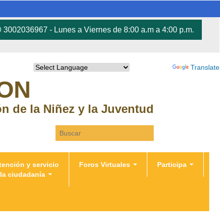
3002036967 - Lunes a Viernes de 8:00 a.m a 4:00 p.m.
Powered by
Translate
RON
ión de la Niñez y la Juventud
Search this site
tención y servicio
Foros Virtuales
Participa
 la ciudadanía