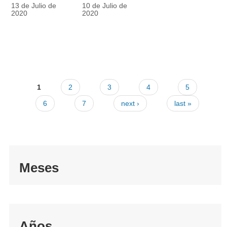
racionalmente
también
13 de Julio de
10 de Julio de
el tapabocas
cuenta
2020
2020
1
2
3
4
5
6
7
next ›
last »
Meses
Años