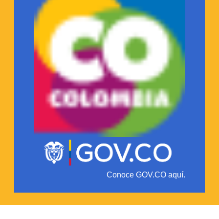
Conoce GOV.CO aquí.