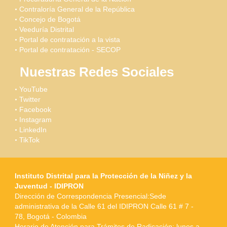
Contraloría General de la República
Concejo de Bogotá
Veeduría Distrital
Portal de contratación a la vista
Portal de contratación - SECOP
Nuestras Redes Sociales
YouTube
Twitter
Facebook
Instagram
LinkedIn
TikTok
Instituto Distrital para la Protección de la Niñez y la
Juventud - IDIPRON
Dirección de Correspondencia Presencial:Sede
administrativa de la Calle 61 del IDIPRON Calle 61 # 7 -
78, Bogotá - Colombia
Horario de Atención para Trámites de Radicación: lunes a