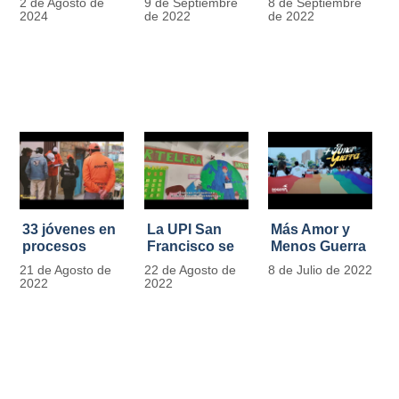
2 de Agosto de
9 de Septiembre
8 de Septiembre
más de 13.000
se convierten
2024
de 2022
de 2022
señales de
en
tránsito
laboratorios
agroecológicos
33 jóvenes en
La UPI San
Más Amor y
procesos
Francisco se
Menos Guerra
legales por
llena de color
21 de Agosto de
22 de Agosto de
8 de Julio de 2022
tensiones con
y vida con la
2022
2022
la ley reciben
llegada de
apoyo
más de 1100
alimentario y
ejemplares
pedagógico
vegetales
del IDIPRON