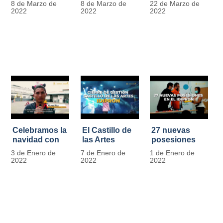
8 de Marzo de
8 de Marzo de
22 de Marzo de
Día
mujer" | 8
Javier de
2022
2022
2022
Internacional
Marzo
Nicoló | Video
de la Mujer
#MásOportunidadesParaLasMujeres
1
Celebramos la
El Castillo de
27 nuevas
navidad con
las Artes
posesiones
los Niños y
celebra su
en el IDIPRON
3 de Enero de
7 de Enero de
1 de Enero de
Niñas de los
primer año
2022
2022
2022
procesos
territoriales