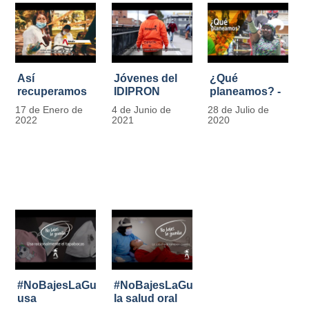
Así
Jóvenes del
¿Qué
recuperamos
IDIPRON
planeamos? -
las bancas del
comprometidos
Por Carlos
17 de Enero de
4 de Junio de
28 de Julio de
Park Way
con la
Marín, director
2022
2021
2020
gracias a los
seguridad en
de IDIPRON
jóvenes de
el Transporte
Cultura
Público
Ciudadana
#NoBajesLaGuardia:
#NoBajesLaGuardia:
usa
la salud oral