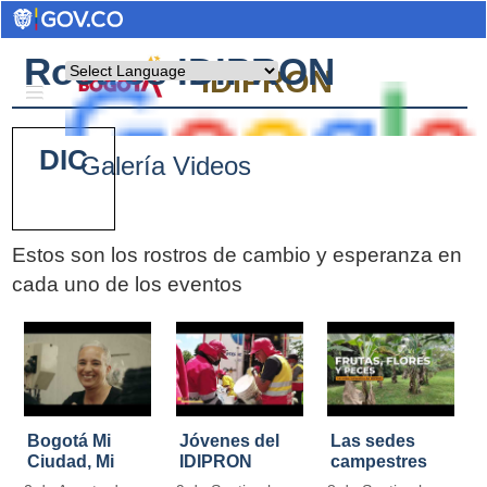
Rostros IDIPRON
Powered by
IDIPRON
DIC
Galería Videos
Estos son los rostros de cambio y esperanza en
cada uno de los eventos
Pages
Bogotá Mi
Jóvenes del
Las sedes
Ciudad, Mi
IDIPRON
campestres
Casa
restauraron
de IDIPRON