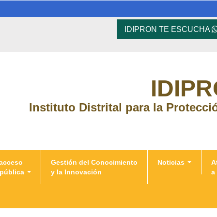
IDIPRON TE ESCUCHA
IDIP
Instituto Distrital para la Protecc
 acceso
Gestión del Conocimiento
Noticias
A
 pública
y la Innovación
a