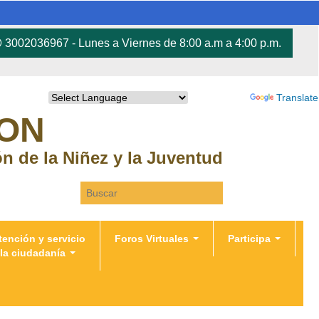
3002036967 - Lunes a Viernes de 8:00 a.m a 4:00 p.m.
Powered by
Translate
RON
ión de la Niñez y la Juventud
Search this site
tención y servicio
Foros Virtuales
Participa
 la ciudadanía