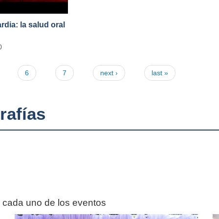
ia: la salud oral
0
6
7
next ›
last »
rafías
n cada uno de los eventos