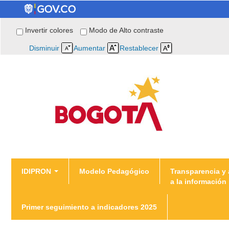
Invertir colores
Modo de Alto contraste
Disminuir
Aumentar
Restablecer
You are here
IDIPRON
Modelo Pedagógico
Transparencia y
a la información
Home
Primer seguimiento a indicadores 2025