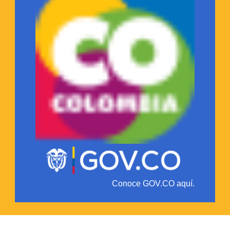
Conoce GOV.CO aquí.