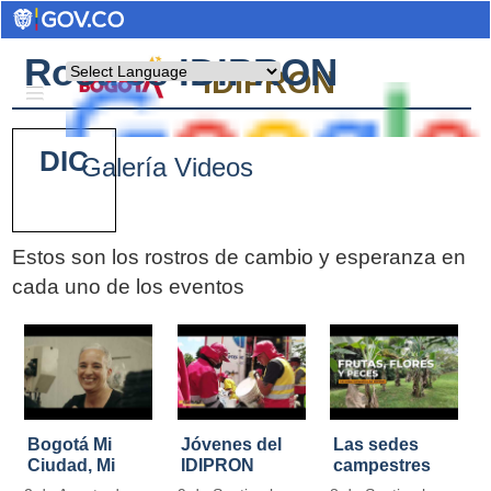
Rostros IDIPRON
Powered by
IDIPRON
DIC
Galería Videos
Estos son los rostros de cambio y esperanza en
cada uno de los eventos
Pages
Bogotá Mi
Jóvenes del
Las sedes
Ciudad, Mi
IDIPRON
campestres
Casa
restauraron
de IDIPRON