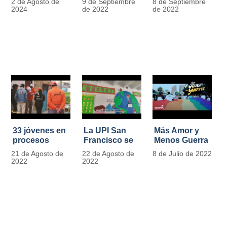
2 de Agosto de
9 de Septiembre
8 de Septiembre
más de 13.000
se convierten
2024
de 2022
de 2022
señales de
en
tránsito
laboratorios
agroecológicos
33 jóvenes en
La UPI San
Más Amor y
procesos
Francisco se
Menos Guerra
legales por
llena de color
21 de Agosto de
22 de Agosto de
8 de Julio de 2022
tensiones con
y vida con la
2022
2022
la ley reciben
llegada de
apoyo
más de 1100
alimentario y
ejemplares
pedagógico
vegetales
del IDIPRON