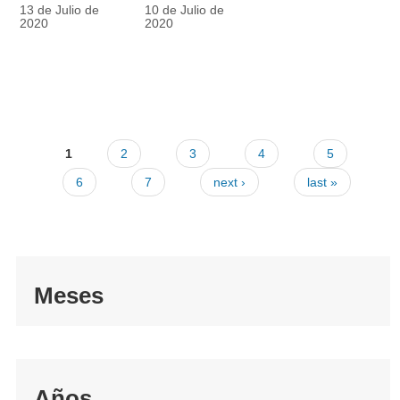
racionalmente
también
13 de Julio de
10 de Julio de
el tapabocas
cuenta
2020
2020
1
2
3
4
5
6
7
next ›
last »
Meses
Años