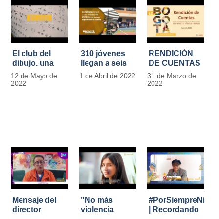
El club del
310 jóvenes
RENDICIÓN
dibujo, una
llegan a seis
DE CUENTAS
apuesta para
unidades del
IDIPRON |
12 de Mayo de
1 de Abril de 2022
31 de Marzo de
formar
IDIPRON con
Vigencia 2021
2022
2022
grandes
nuevas
#IdipronRindeCue
diseñadores
expectativas
del cómic y
de cambio
manga en
IDIPRON
Mensaje del
"No más
#PorSiempreNicol
director
violencia
| Recordando
Carlos Marín |
contra la
al Padre