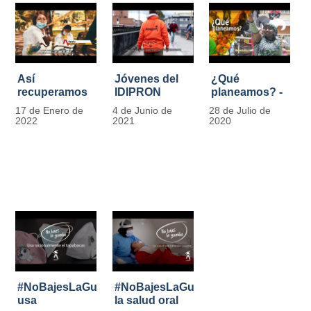
Así
Jóvenes del
¿Qué
recuperamos
IDIPRON
planeamos? -
las bancas del
comprometidos
Por Carlos
17 de Enero de
4 de Junio de
28 de Julio de
Park Way
con la
Marín, director
2022
2021
2020
gracias a los
seguridad en
de IDIPRON
jóvenes de
el Transporte
Cultura
Público
Ciudadana
#NoBajesLaGuardia:
#NoBajesLaGuardia:
usa
la salud oral