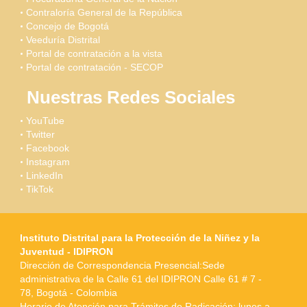
Contraloría General de la República
Concejo de Bogotá
Veeduría Distrital
Portal de contratación a la vista
Portal de contratación - SECOP
Nuestras Redes Sociales
YouTube
Twitter
Facebook
Instagram
LinkedIn
TikTok
Instituto Distrital para la Protección de la Niñez y la
Juventud - IDIPRON
Dirección de Correspondencia Presencial:Sede
administrativa de la Calle 61 del IDIPRON Calle 61 # 7 -
78, Bogotá - Colombia
Horario de Atención para Trámites de Radicación: lunes a