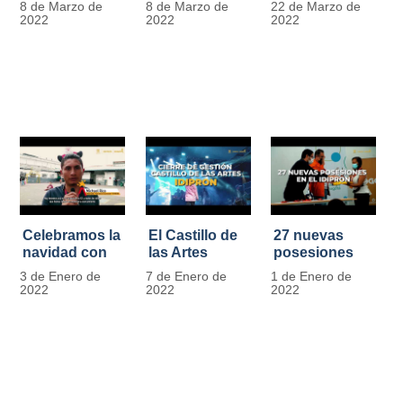
8 de Marzo de
8 de Marzo de
22 de Marzo de
Día
mujer" | 8
Javier de
2022
2022
2022
Internacional
Marzo
Nicoló | Video
de la Mujer
#MásOportunidadesParaLasMujeres
1
Celebramos la
El Castillo de
27 nuevas
navidad con
las Artes
posesiones
los Niños y
celebra su
en el IDIPRON
3 de Enero de
7 de Enero de
1 de Enero de
Niñas de los
primer año
2022
2022
2022
procesos
territoriales