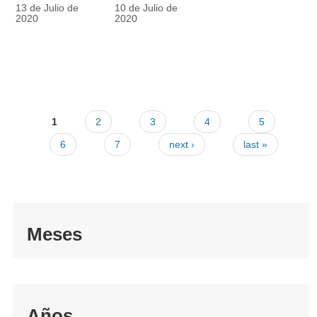
racionalmente
también
13 de Julio de
10 de Julio de
el tapabocas
cuenta
2020
2020
1
2
3
4
5
6
7
next ›
last »
Meses
Años