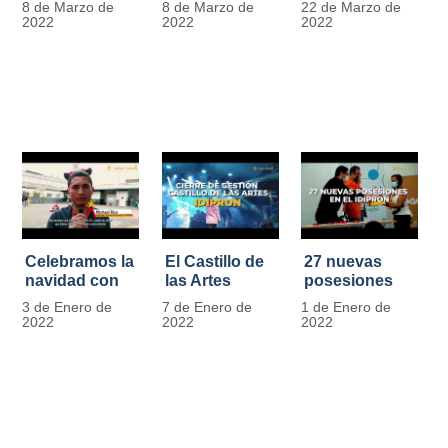
8 de Marzo de
8 de Marzo de
22 de Marzo de
Día
mujer" | 8
Javier de
2022
2022
2022
Internacional
Marzo
Nicoló | Video
de la Mujer
#MásOportunidadesParaLasMujeres
1
Celebramos la
El Castillo de
27 nuevas
navidad con
las Artes
posesiones
los Niños y
celebra su
en el IDIPRON
3 de Enero de
7 de Enero de
1 de Enero de
Niñas de los
primer año
2022
2022
2022
procesos
territoriales