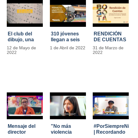
El club del
310 jóvenes
RENDICIÓN
dibujo, una
llegan a seis
DE CUENTAS
apuesta para
unidades del
IDIPRON |
12 de Mayo de
1 de Abril de 2022
31 de Marzo de
formar
IDIPRON con
Vigencia 2021
2022
2022
grandes
nuevas
#IdipronRindeCue
diseñadores
expectativas
del cómic y
de cambio
manga en
IDIPRON
Mensaje del
"No más
#PorSiempreNicol
director
violencia
| Recordando
Carlos Marín |
contra la
al Padre