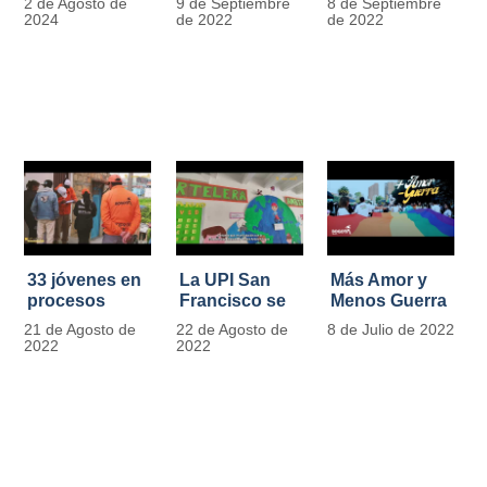
2 de Agosto de
9 de Septiembre
8 de Septiembre
más de 13.000
se convierten
2024
de 2022
de 2022
señales de
en
tránsito
laboratorios
agroecológicos
33 jóvenes en
La UPI San
Más Amor y
procesos
Francisco se
Menos Guerra
legales por
llena de color
21 de Agosto de
22 de Agosto de
8 de Julio de 2022
tensiones con
y vida con la
2022
2022
la ley reciben
llegada de
apoyo
más de 1100
alimentario y
ejemplares
pedagógico
vegetales
del IDIPRON