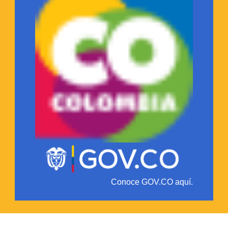
Conoce GOV.CO aquí.