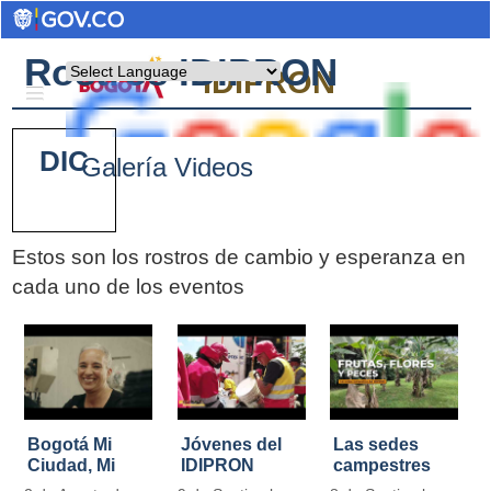
Rostros IDIPRON
Powered by
IDIPRON
DIC
Galería Videos
Estos son los rostros de cambio y esperanza en
cada uno de los eventos
Pages
Bogotá Mi
Jóvenes del
Las sedes
Ciudad, Mi
IDIPRON
campestres
Casa
restauraron
de IDIPRON