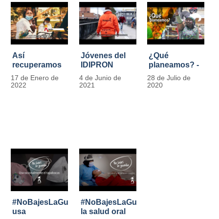
Así
Jóvenes del
¿Qué
recuperamos
IDIPRON
planeamos? -
las bancas del
comprometidos
Por Carlos
17 de Enero de
4 de Junio de
28 de Julio de
Park Way
con la
Marín, director
2022
2021
2020
gracias a los
seguridad en
de IDIPRON
jóvenes de
el Transporte
Cultura
Público
Ciudadana
#NoBajesLaGuardia:
#NoBajesLaGuardia:
usa
la salud oral