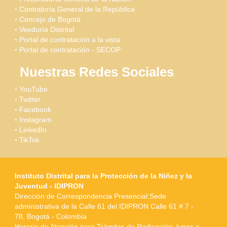
Contraloría General de la República
Concejo de Bogotá
Veeduría Distrital
Portal de contratación a la vista
Portal de contratación - SECOP
Nuestras Redes Sociales
YouTube
Twitter
Facebook
Instagram
LinkedIn
TikTok
Instituto Distrital para la Protección de la Niñez y la
Juventud - IDIPRON
Dirección de Correspondencia Presencial:Sede
administrativa de la Calle 61 del IDIPRON Calle 61 # 7 -
78, Bogotá - Colombia
Horario de Atención para Trámites de Radicación: lunes a