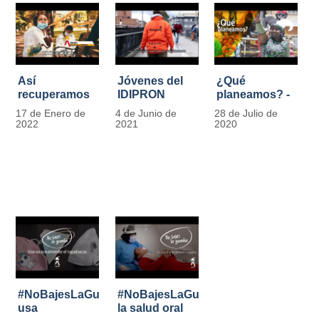
Así
Jóvenes del
¿Qué
recuperamos
IDIPRON
planeamos? -
las bancas del
comprometidos
Por Carlos
17 de Enero de
4 de Junio de
28 de Julio de
Park Way
con la
Marín, director
2022
2021
2020
gracias a los
seguridad en
de IDIPRON
jóvenes de
el Transporte
Cultura
Público
Ciudadana
#NoBajesLaGuardia:
#NoBajesLaGuardia:
usa
la salud oral