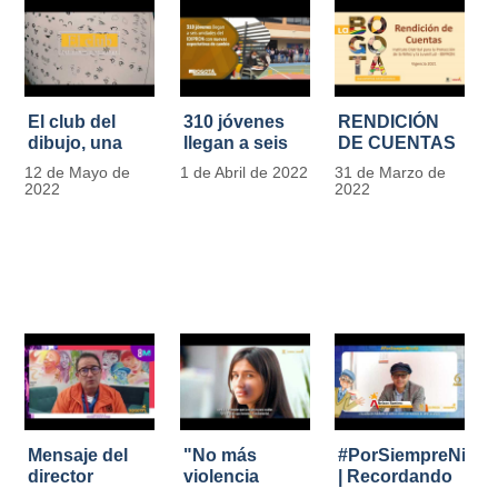
El club del
310 jóvenes
RENDICIÓN
dibujo, una
llegan a seis
DE CUENTAS
apuesta para
unidades del
IDIPRON |
12 de Mayo de
1 de Abril de 2022
31 de Marzo de
formar
IDIPRON con
Vigencia 2021
2022
2022
grandes
nuevas
#IdipronRindeCue
diseñadores
expectativas
del cómic y
de cambio
manga en
IDIPRON
Mensaje del
"No más
#PorSiempreNicol
director
violencia
| Recordando
Carlos Marín |
contra la
al Padre