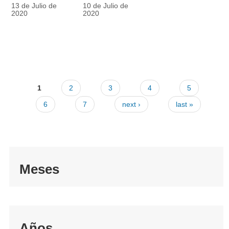
racionalmente
también
13 de Julio de
10 de Julio de
el tapabocas
cuenta
2020
2020
1
2
3
4
5
6
7
next ›
last »
Meses
Años