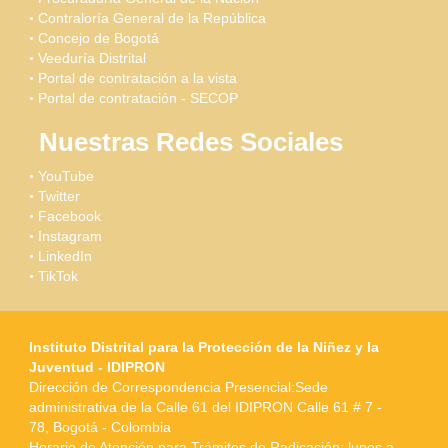
Contraloría General de la República
Concejo de Bogotá
Veeduría Distrital
Portal de contratación a la vista
Portal de contratación - SECOP
Nuestras Redes Sociales
YouTube
Twitter
Facebook
Instagram
LinkedIn
TikTok
Instituto Distrital para la Protección de la Niñez y la
Juventud - IDIPRON
Dirección de Correspondencia Presencial:Sede
administrativa de la Calle 61 del IDIPRON Calle 61 # 7 -
78, Bogotá - Colombia
Horario de Atención para Trámites de Radicación: lunes a