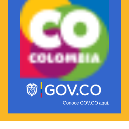
Conoce GOV.CO aquí.