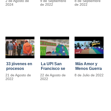
2 de Agosto de
9 de Septiembre
8 de Septiembre
más de 13.000
se convierten
2024
de 2022
de 2022
señales de
en
tránsito
laboratorios
agroecológicos
33 jóvenes en
La UPI San
Más Amor y
procesos
Francisco se
Menos Guerra
legales por
llena de color
21 de Agosto de
22 de Agosto de
8 de Julio de 2022
tensiones con
y vida con la
2022
2022
la ley reciben
llegada de
apoyo
más de 1100
alimentario y
ejemplares
pedagógico
vegetales
del IDIPRON