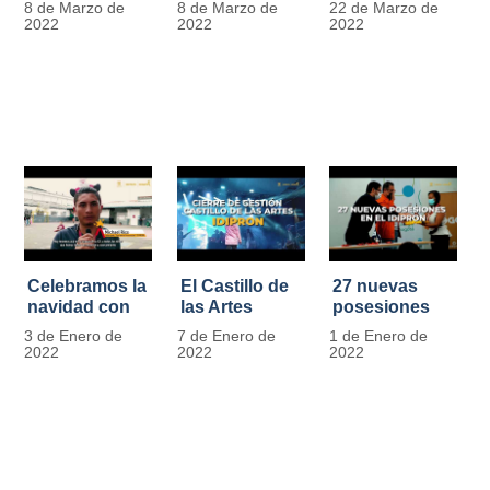
8 de Marzo de
8 de Marzo de
22 de Marzo de
Día
mujer" | 8
Javier de
2022
2022
2022
Internacional
Marzo
Nicoló | Video
de la Mujer
#MásOportunidadesParaLasMujeres
1
Celebramos la
El Castillo de
27 nuevas
navidad con
las Artes
posesiones
los Niños y
celebra su
en el IDIPRON
3 de Enero de
7 de Enero de
1 de Enero de
Niñas de los
primer año
2022
2022
2022
procesos
territoriales