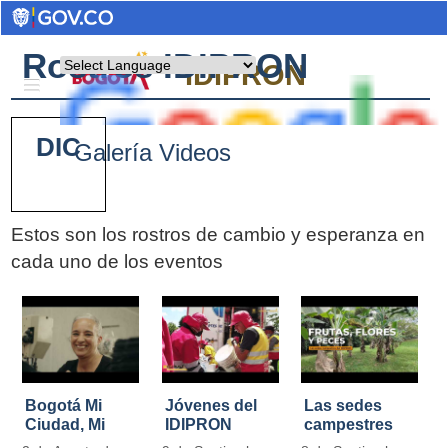
Rostros IDIPRON
Powered by
IDIPRON
DIC
Galería Videos
Estos son los rostros de cambio y esperanza en
cada uno de los eventos
Pages
Bogotá Mi
Jóvenes del
Las sedes
Ciudad, Mi
IDIPRON
campestres
Casa
restauraron
de IDIPRON