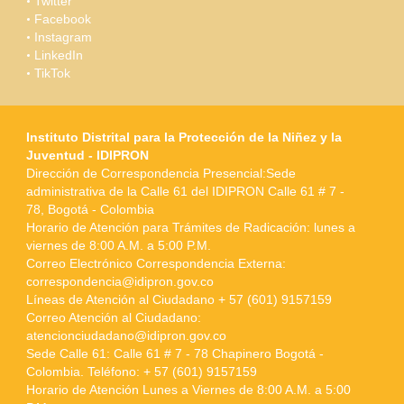
Twitter
Facebook
Instagram
LinkedIn
TikTok
Instituto Distrital para la Protección de la Niñez y la
Juventud - IDIPRON
Dirección de Correspondencia Presencial:Sede
administrativa de la Calle 61 del IDIPRON Calle 61 # 7 -
78, Bogotá - Colombia
Horario de Atención para Trámites de Radicación: lunes a
viernes de 8:00 A.M. a 5:00 P.M.
Correo Electrónico Correspondencia Externa:
correspondencia@idipron.gov.co
Líneas de Atención al Ciudadano + 57 (601) 9157159
Correo Atención al Ciudadano:
atencionciudadano@idipron.gov.co
Sede Calle 61: Calle 61 # 7 - 78 Chapinero Bogotá -
Colombia. Teléfono: + 57 (601) 9157159
Horario de Atención Lunes a Viernes de 8:00 A.M. a 5:00