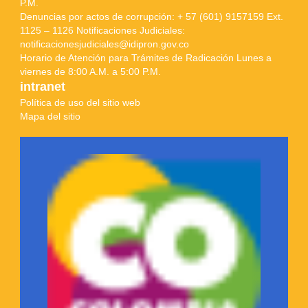
P.M.
Denuncias por actos de corrupción: + 57 (601) 9157159 Ext.
1125 – 1126 Notificaciones Judiciales:
notificacionesjudiciales@idipron.gov.co
Horario de Atención para Trámites de Radicación Lunes a
viernes de 8:00 A.M. a 5:00 P.M.
intranet
Política de uso del sitio web
Mapa del sitio