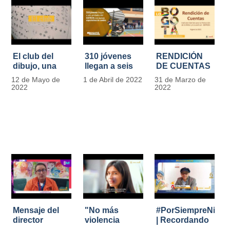
El club del
310 jóvenes
RENDICIÓN
dibujo, una
llegan a seis
DE CUENTAS
apuesta para
unidades del
IDIPRON |
12 de Mayo de
1 de Abril de 2022
31 de Marzo de
formar
IDIPRON con
Vigencia 2021
2022
2022
grandes
nuevas
#IdipronRindeCue
diseñadores
expectativas
del cómic y
de cambio
manga en
IDIPRON
Mensaje del
"No más
#PorSiempreNicol
director
violencia
| Recordando
Carlos Marín |
contra la
al Padre