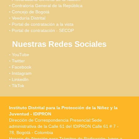
Contraloría General de la República
Concejo de Bogotá
Veeduría Distrital
Portal de contratación a la vista
Portal de contratación - SECOP
Nuestras Redes Sociales
YouTube
Twitter
Facebook
Instagram
LinkedIn
TikTok
Instituto Distrital para la Protección de la Niñez y la
Juventud - IDIPRON
Dirección de Correspondencia Presencial:Sede
administrativa de la Calle 61 del IDIPRON Calle 61 # 7 -
78, Bogotá - Colombia
Horario de Atención para Trámites de Radicación: lunes a