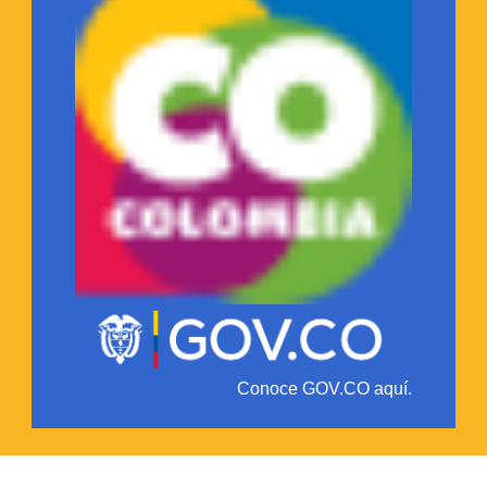
Conoce GOV.CO aquí.