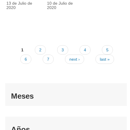
racionalmente
también
13 de Julio de
10 de Julio de
el tapabocas
cuenta
2020
2020
1
2
3
4
5
6
7
next ›
last »
Meses
Años