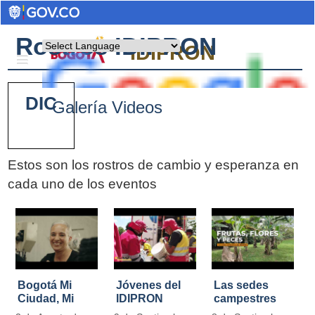
Rostros IDIPRON
Powered by
IDIPRON
DIC
Galería Videos
Estos son los rostros de cambio y esperanza en
cada uno de los eventos
Pages
Bogotá Mi
Jóvenes del
Las sedes
Ciudad, Mi
IDIPRON
campestres
Casa
restauraron
de IDIPRON