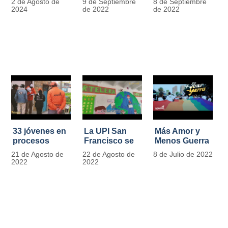
2 de Agosto de
9 de Septiembre
8 de Septiembre
más de 13.000
se convierten
2024
de 2022
de 2022
señales de
en
tránsito
laboratorios
agroecológicos
33 jóvenes en
La UPI San
Más Amor y
procesos
Francisco se
Menos Guerra
legales por
llena de color
21 de Agosto de
22 de Agosto de
8 de Julio de 2022
tensiones con
y vida con la
2022
2022
la ley reciben
llegada de
apoyo
más de 1100
alimentario y
ejemplares
pedagógico
vegetales
del IDIPRON