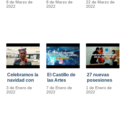
8 de Marzo de
8 de Marzo de
22 de Marzo de
Día
mujer" | 8
Javier de
2022
2022
2022
Internacional
Marzo
Nicoló | Video
de la Mujer
#MásOportunidadesParaLasMujeres
1
Celebramos la
El Castillo de
27 nuevas
navidad con
las Artes
posesiones
los Niños y
celebra su
en el IDIPRON
3 de Enero de
7 de Enero de
1 de Enero de
Niñas de los
primer año
2022
2022
2022
procesos
territoriales