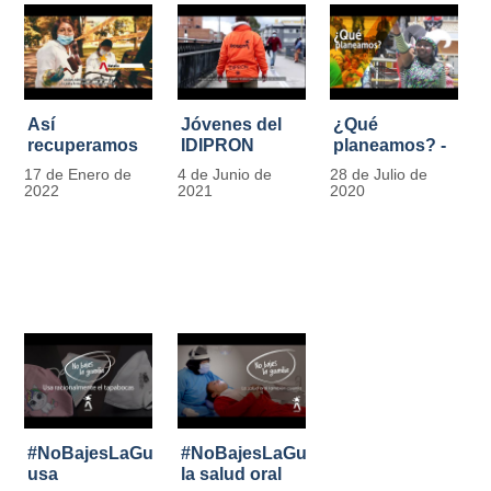
Así
Jóvenes del
¿Qué
recuperamos
IDIPRON
planeamos? -
las bancas del
comprometidos
Por Carlos
17 de Enero de
4 de Junio de
28 de Julio de
Park Way
con la
Marín, director
2022
2021
2020
gracias a los
seguridad en
de IDIPRON
jóvenes de
el Transporte
Cultura
Público
Ciudadana
#NoBajesLaGuardia:
#NoBajesLaGuardia:
usa
la salud oral