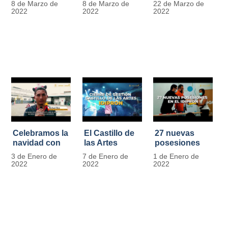
8 de Marzo de
8 de Marzo de
22 de Marzo de
Día
mujer" | 8
Javier de
2022
2022
2022
Internacional
Marzo
Nicoló | Video
de la Mujer
#MásOportunidadesParaLasMujeres
1
Celebramos la
El Castillo de
27 nuevas
navidad con
las Artes
posesiones
los Niños y
celebra su
en el IDIPRON
3 de Enero de
7 de Enero de
1 de Enero de
Niñas de los
primer año
2022
2022
2022
procesos
territoriales