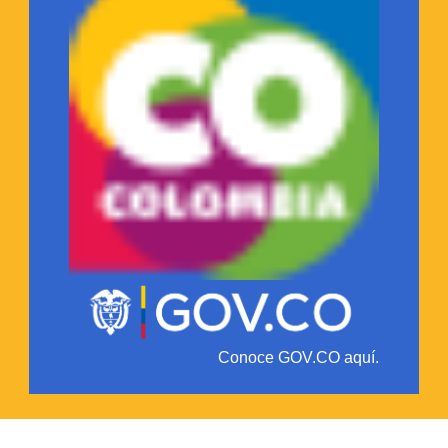
Conoce GOV.CO aquí.