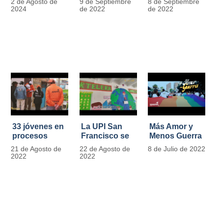
2 de Agosto de
9 de Septiembre
8 de Septiembre
más de 13.000
se convierten
2024
de 2022
de 2022
señales de
en
tránsito
laboratorios
agroecológicos
33 jóvenes en
La UPI San
Más Amor y
procesos
Francisco se
Menos Guerra
legales por
llena de color
21 de Agosto de
22 de Agosto de
8 de Julio de 2022
tensiones con
y vida con la
2022
2022
la ley reciben
llegada de
apoyo
más de 1100
alimentario y
ejemplares
pedagógico
vegetales
del IDIPRON