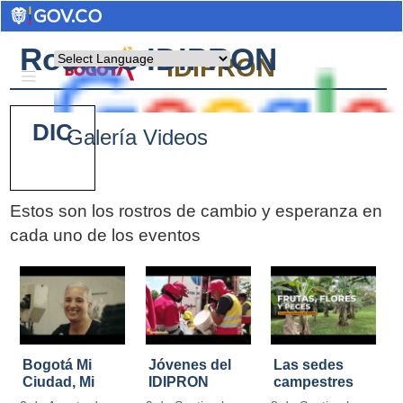
Rostros IDIPRON
Powered by
IDIPRON
DIC
Galería Videos
Estos son los rostros de cambio y esperanza en
cada uno de los eventos
Pages
Bogotá Mi
Jóvenes del
Las sedes
Ciudad, Mi
IDIPRON
campestres
Casa
restauraron
de IDIPRON