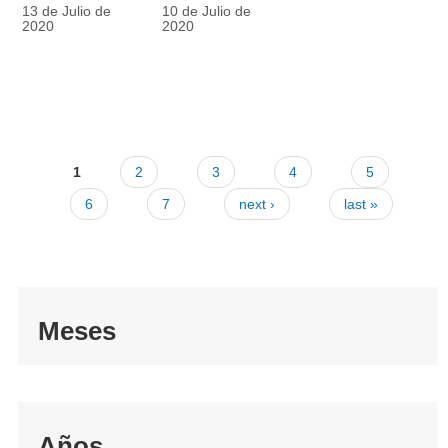
racionalmente
también
13 de Julio de
10 de Julio de
el tapabocas
cuenta
2020
2020
1
2
3
4
5
6
7
next ›
last »
Meses
Años