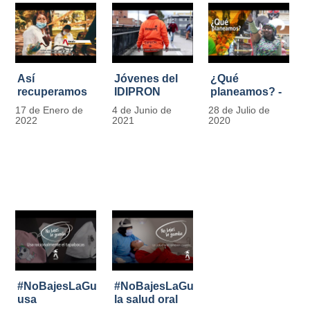
Así
Jóvenes del
¿Qué
recuperamos
IDIPRON
planeamos? -
las bancas del
comprometidos
Por Carlos
17 de Enero de
4 de Junio de
28 de Julio de
Park Way
con la
Marín, director
2022
2021
2020
gracias a los
seguridad en
de IDIPRON
jóvenes de
el Transporte
Cultura
Público
Ciudadana
#NoBajesLaGuardia:
#NoBajesLaGuardia:
usa
la salud oral