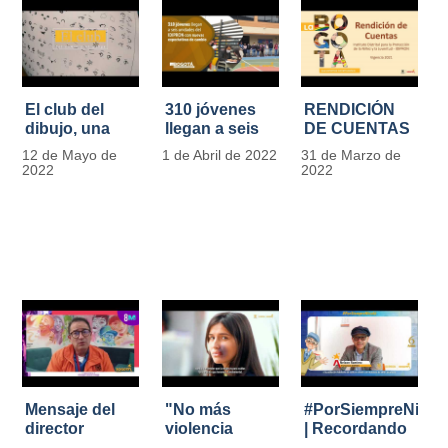
El club del
310 jóvenes
RENDICIÓN
dibujo, una
llegan a seis
DE CUENTAS
apuesta para
unidades del
IDIPRON |
12 de Mayo de
1 de Abril de 2022
31 de Marzo de
formar
IDIPRON con
Vigencia 2021
2022
2022
grandes
nuevas
#IdipronRindeCue
diseñadores
expectativas
del cómic y
de cambio
manga en
IDIPRON
Mensaje del
"No más
#PorSiempreNicol
director
violencia
| Recordando
Carlos Marín |
contra la
al Padre